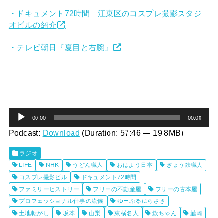
・ドキュメント72時間 江東区のコスプレ撮影スタジ
オビルの紹介
・テレビ朝日『夏目と右腕』
音
00:00
00:00
声
Podcast:
Download
(Duration: 57:46 — 19.8MB)
プ
ラジオ
レ
LIFE
NHK
うどん職人
おはよう日本
ぎょう鉄職人
ー
コスプレ撮影ビル
ドキュメント72時間
ヤ
ファミリーヒストリー
フリーの不動産屋
フリーの古本屋
プロフェッショナル仕事の流儀
ゆーぷるにらさき
ー
土地転がし
坂本
山梨
東横名人
欽ちゃん
韮崎