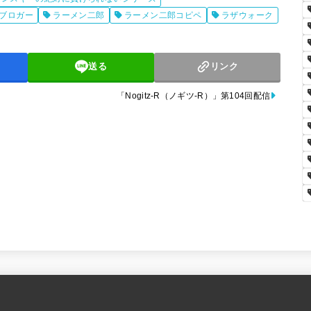
調
ブロガー
ラーメン二郎
ラーメン二郎コピペ
ラザウォーク
節
に
送る
リンク
は
「Nogitz-R（ノギツ-R）」第104回配信
上
下
矢
印
キ
ー
を
使
っ
て