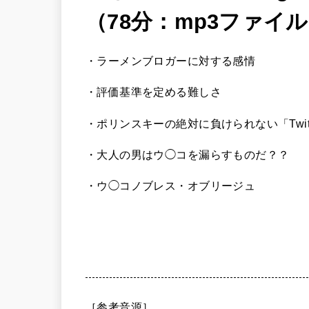
（78分：mp3ファイ
・ラーメンブロガーに対する感情
・評価基準を定める難しさ
・ポリンスキーの絶対に負けられない「Twit
・大人の男はウ◯コを漏らすものだ？？
・ウ◯コノブレス・オブリージュ
［参考音源］