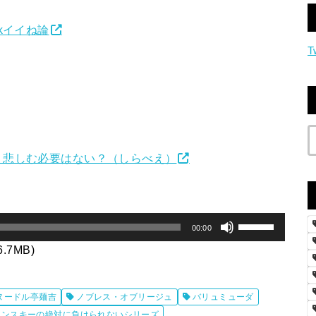
okイイね論
T
！悲しむ必要はない？（しらべえ）
ボ
00:00
リ
26.7MB)
ュ
ー
ヌードル亭麺吉
ノブレス・オブリージュ
バリュミューダ
ム
リンスキーの絶対に負けられないシリーズ