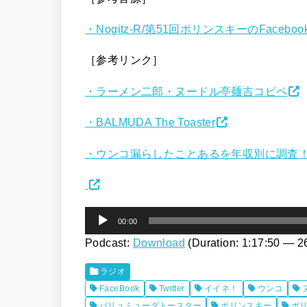
・Nogitz-R/第51回ポリンスキーのFacebo
［参考リンク］
・ラーメン二郎・ヌードル亭麺吉コピペ
・BALMUDA The Toaster
・ウンコ漏らしたことあるを年収別に調査
音
00:00
声
Podcast:
Download
(Duration: 1:17:50 — 
プ
ラジオ
レ
FaceBook
Twitter
イイネ！
ウンコ
ー
バリュミューダトースター
ポリンスキー
ポ