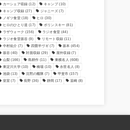
カーシェア収録
(12)
キャンプ
(10)
キャンプ収録
(27)
ジャニーズ
(7)
ノギツ食堂
(18)
ヒロ
(30)
ヒロのひとり道
(17)
ポリンスキー
(81)
ラザウォーク
(156)
ラジオ食堂
(44)
ラジオ食堂坂谷
(9)
リモート収録
(11)
中村佑介
(7)
四畳半ヴギ
(7)
坂本
(454)
坂谷
(40)
対面収録
(29)
屋外収録
(7)
山梨
(166)
島耕作
(11)
東横名人
(608)
東淀川大学
(10)
橋場
(10)
永世名人
(8)
池袋
(13)
沈黙の艦隊
(7)
甲斐市
(157)
皇室
(7)
長野
(36)
静岡
(17)
韮崎
(8)