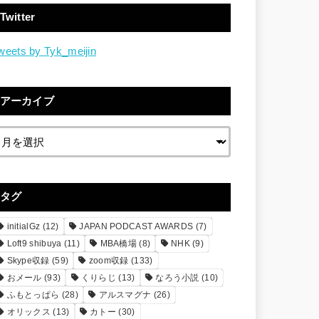
Twitter
weets by Tyk_meijin
アーカイブ
タグ
initialGz
(12)
JAPAN PODCAST AWARDS
(7)
Loft9 shibuya
(11)
MBA橋場
(8)
NHK
(9)
Skype収録
(59)
zoom収録
(133)
おメール
(93)
くりらじ
(13)
なろう小説
(10)
ふもとっぱら
(28)
アルスマグナ
(26)
オリックス
(13)
カトー
(30)