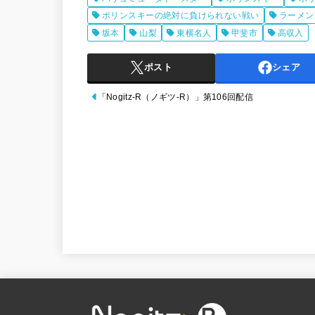
ヤ
ポリンスキーの絶対に負けられない戦い
ラーメン
坂本
山梨
東横名人
甲斐市
高収入
ー
ポスト
シェア
「Nogitz-R（ノギツ-R）」第106回配信