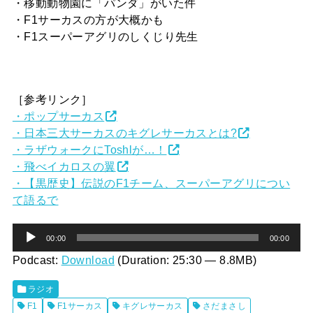
・移動動物園に「パンダ」がいた件
・F1サーカスの方が大概かも
・F1スーパーアグリのしくじり先生
［参考リンク］
・ポップサーカス
・日本三大サーカスのキグレサーカスとは?
・ラザウォークにToshlが…！
・飛べイカロスの翼
・【黒歴史】伝説のF1チーム、スーパーアグリについ
て語るで
音
00:00
00:00
声
Podcast:
Download
(Duration: 25:30 — 8.8MB)
プ
ラジオ
レ
F1
F1サーカス
キグレサーカス
さだまさし