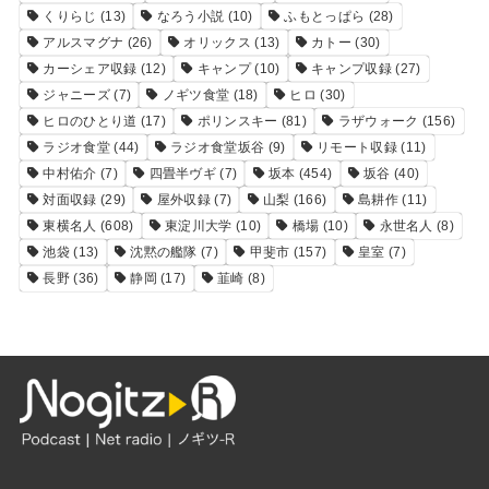
くりらじ
(13)
なろう小説
(10)
ふもとっぱら
(28)
アルスマグナ
(26)
オリックス
(13)
カトー
(30)
カーシェア収録
(12)
キャンプ
(10)
キャンプ収録
(27)
ジャニーズ
(7)
ノギツ食堂
(18)
ヒロ
(30)
ヒロのひとり道
(17)
ポリンスキー
(81)
ラザウォーク
(156)
ラジオ食堂
(44)
ラジオ食堂坂谷
(9)
リモート収録
(11)
中村佑介
(7)
四畳半ヴギ
(7)
坂本
(454)
坂谷
(40)
対面収録
(29)
屋外収録
(7)
山梨
(166)
島耕作
(11)
東横名人
(608)
東淀川大学
(10)
橋場
(10)
永世名人
(8)
池袋
(13)
沈黙の艦隊
(7)
甲斐市
(157)
皇室
(7)
長野
(36)
静岡
(17)
韮崎
(8)