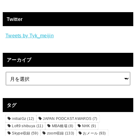
Twitter
Tweets by Tyk_meijin
アーカイブ
タグ
initialGz
(12)
JAPAN PODCAST AWARDS
(7)
Loft9 shibuya
(11)
MBA橋場
(8)
NHK
(9)
Skype収録
(59)
zoom収録
(133)
おメール
(93)