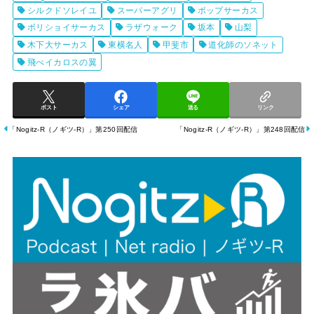
ー
シルクドソレイユ
スーパーアグリ
ポップサーカス
ヤ
ボリショイサーカス
ラザウォーク
坂本
山梨
木下大サーカス
東横名人
甲斐市
道化師のソネット
ー
飛べイカロスの翼
ポスト
シェア
送る
リンク
「Nogitz-R（ノギツ-R）」第250回配信
「Nogitz-R（ノギツ-R）」第248回配信