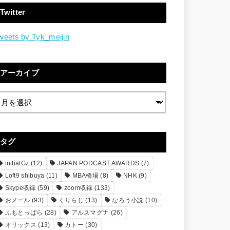
Twitter
weets by Tyk_meijin
アーカイブ
タグ
initialGz
(12)
JAPAN PODCAST AWARDS
(7)
Loft9 shibuya
(11)
MBA橋場
(8)
NHK
(9)
Skype収録
(59)
zoom収録
(133)
おメール
(93)
くりらじ
(13)
なろう小説
(10)
ふもとっぱら
(28)
アルスマグナ
(26)
オリックス
(13)
カトー
(30)