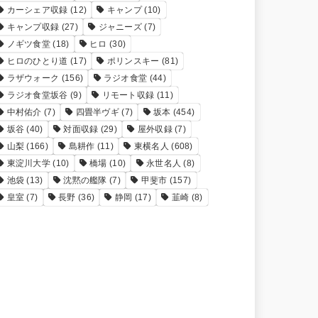
カーシェア収録
(12)
キャンプ
(10)
キャンプ収録
(27)
ジャニーズ
(7)
ノギツ食堂
(18)
ヒロ
(30)
ヒロのひとり道
(17)
ポリンスキー
(81)
ラザウォーク
(156)
ラジオ食堂
(44)
ラジオ食堂坂谷
(9)
リモート収録
(11)
中村佑介
(7)
四畳半ヴギ
(7)
坂本
(454)
坂谷
(40)
対面収録
(29)
屋外収録
(7)
山梨
(166)
島耕作
(11)
東横名人
(608)
東淀川大学
(10)
橋場
(10)
永世名人
(8)
池袋
(13)
沈黙の艦隊
(7)
甲斐市
(157)
皇室
(7)
長野
(36)
静岡
(17)
韮崎
(8)