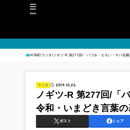
MENU
HOME
ラジオ
ノギツ-R 第277回/「バブみ・エモい・ヤバ
2019.10.26
ラジオ
ノギツ-R 第277回
令和・いまどき言葉の
ポスト
シェア