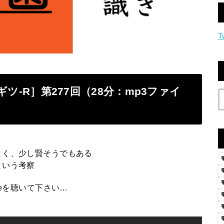
T
ノギツ-R］第277回（28分：mp3ファイ
よく、少し賢そうでもある
という考察
beを聴いて下さい…