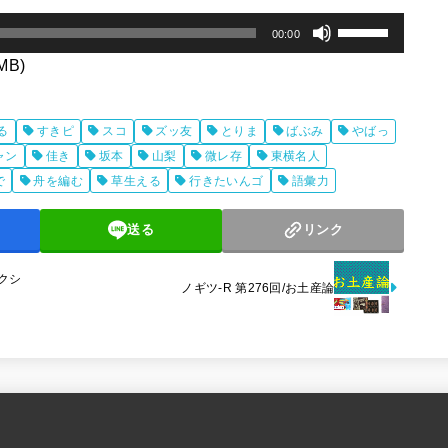
ボ
00:00
リ
3MB)
ュ
ー
る
すきピ
スコ
ズッ友
とりま
ばぶみ
やばっ
ム
ャン
佳き
坂本
山梨
微レ存
東横名人
調
で
舟を編む
草生える
行きたいんゴ
語彙力
節
送る
リンク
に
は
セクシ
ノギツ-R 第276回/お土産論
上
下
矢
印
キ