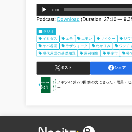
音
00:00
声
Podcast:
Download
(Duration: 27:10 — 9.
プ
ラジオ
レ
イミダス
エモ
エモい
サイクー
ジワ
ー
ヤバ谷園
ラザウォーク
わかりみ
ワンチ
ヤ
現代用語の基礎知識
用例採集
甲斐市
秒
ー
ポスト
シェア
ノギツ-R 第278回/身の丈に合った・雨男・
ー