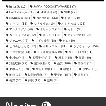
initialGz
(12)
JAPAN PODCAST AWARDS
(7)
Loft9 shibuya
(11)
MBA橋場
(8)
NHK
(9)
Skype収録
(59)
zoom収録
(133)
おメール
(93)
くりらじ
(13)
なろう小説
(10)
ふもとっぱら
(28)
アルスマグナ
(26)
オリックス
(13)
カトー
(30)
カーシェア収録
(12)
キャンプ
(10)
キャンプ収録
(28)
ジャニーズ
(7)
ノギツ食堂
(18)
ヒロ
(30)
ヒロのひとり道
(17)
ポリンスキー
(81)
ラザウォーク
(156)
ラジオ食堂
(44)
ラジオ食堂坂谷
(9)
リモート収録
(11)
中村佑介
(7)
四畳半ヴギ
(7)
坂本
(455)
坂谷
(40)
対面収録
(29)
屋外収録
(7)
山梨
(166)
島耕作
(11)
東横名人
(609)
東淀川大学
(10)
橋場
(10)
永世名人
(8)
池袋
(13)
沈黙の艦隊
(7)
甲斐市
(157)
皇室
(7)
長野
(36)
静岡
(17)
韮崎
(8)