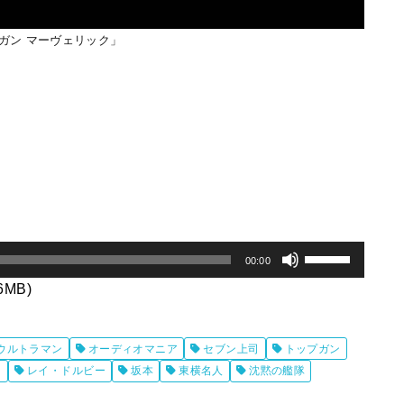
ガン マーヴェリック」
ボ
00:00
リ
.6MB)
ュ
ー
ウルトラマン
オーディオマニア
セブン上司
トップガン
ム
ク
レイ・ドルビー
坂本
東横名人
沈黙の艦隊
調