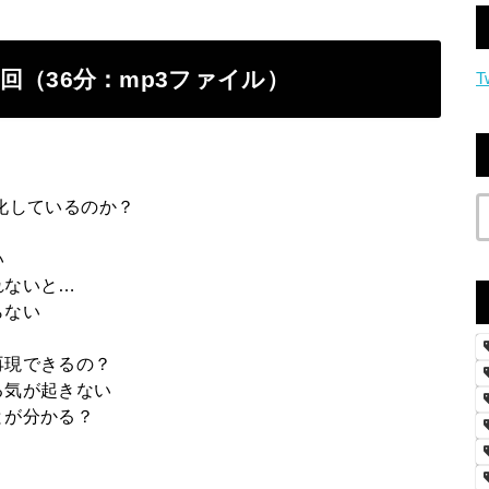
28回（36分：mp3ファイル）
T
化しているのか？
い
れないと…
らない
再現できるの？
る気が起きない
とが分かる？