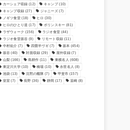
カーシェア収録
(12)
キャンプ
(10)
キャンプ収録
(27)
ジャニーズ
(7)
ノギツ食堂
(18)
ヒロ
(30)
ヒロのひとり道
(17)
ポリンスキー
(81)
ラザウォーク
(156)
ラジオ食堂
(44)
ラジオ食堂坂谷
(9)
リモート収録
(11)
中村佑介
(7)
四畳半ヴギ
(7)
坂本
(454)
坂谷
(40)
対面収録
(29)
屋外収録
(7)
山梨
(166)
島耕作
(11)
東横名人
(608)
東淀川大学
(10)
橋場
(10)
永世名人
(8)
池袋
(13)
沈黙の艦隊
(7)
甲斐市
(157)
皇室
(7)
長野
(36)
静岡
(17)
韮崎
(8)