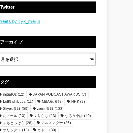
Twitter
weets by Tyk_meijin
アーカイブ
タグ
initialGz
(12)
JAPAN PODCAST AWARDS
(7)
Loft9 shibuya
(11)
MBA橋場
(8)
NHK
(9)
Skype収録
(59)
zoom収録
(133)
おメール
(93)
くりらじ
(13)
なろう小説
(10)
ふもとっぱら
(28)
アルスマグナ
(26)
オリックス
(13)
カトー
(30)