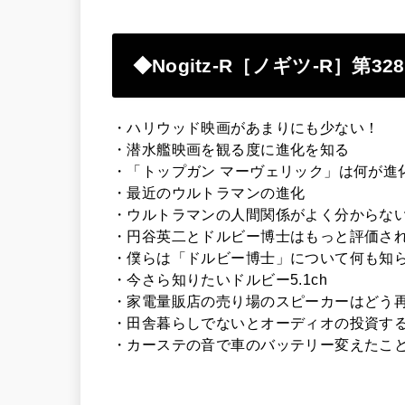
◆Nogitz-R［ノギツ-R］第3
・ハリウッド映画があまりにも少ない！
・潜水艦映画を観る度に進化を知る
・「トップガン マーヴェリック」は何が進
・最近のウルトラマンの進化
・ウルトラマンの人間関係がよく分からな
・円谷英二とドルビー博士はもっと評価さ
・僕らは「ドルビー博士」について何も知
・今さら知りたいドルビー5.1ch
・家電量販店の売り場のスピーカーはどう
・田舎暮らしでないとオーディオの投資す
・カーステの音で車のバッテリー変えたこ