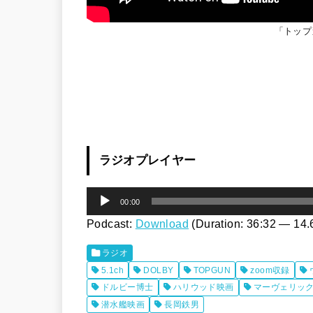
「トップ
ラジオプレイヤー
音
00:00
声
Podcast:
Download
(Duration: 36:32 — 14
プ
ラジオ
レ
5.1ch
DOLBY
TOPGUN
zoom収録
ー
ドルビー博士
ハリウッド映画
マーヴェリッ
ヤ
潜水艦映画
長岡鉄男