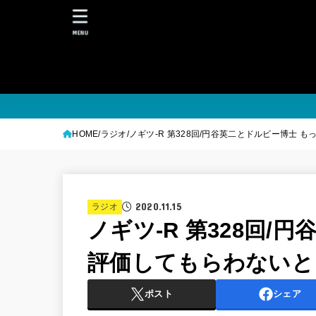
MENU
HOME
ラジオ
ノギツ-R 第328回/円谷英二とドルビー博士 
2020.11.15
ラジオ
ノギツ-R 第328回/
評価してもらわないと
ポスト
シェア