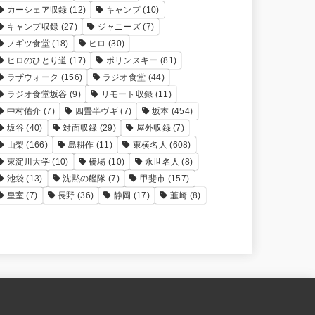
カーシェア収録
(12)
キャンプ
(10)
キャンプ収録
(27)
ジャニーズ
(7)
ノギツ食堂
(18)
ヒロ
(30)
ヒロのひとり道
(17)
ポリンスキー
(81)
ラザウォーク
(156)
ラジオ食堂
(44)
ラジオ食堂坂谷
(9)
リモート収録
(11)
中村佑介
(7)
四畳半ヴギ
(7)
坂本
(454)
坂谷
(40)
対面収録
(29)
屋外収録
(7)
山梨
(166)
島耕作
(11)
東横名人
(608)
東淀川大学
(10)
橋場
(10)
永世名人
(8)
池袋
(13)
沈黙の艦隊
(7)
甲斐市
(157)
皇室
(7)
長野
(36)
静岡
(17)
韮崎
(8)