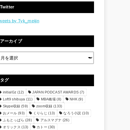
Twitter
weets by Tyk_meijin
アーカイブ
タグ
initialGz
(12)
JAPAN PODCAST AWARDS
(7)
Loft9 shibuya
(11)
MBA橋場
(8)
NHK
(9)
Skype収録
(59)
zoom収録
(133)
おメール
(93)
くりらじ
(13)
なろう小説
(10)
ふもとっぱら
(28)
アルスマグナ
(26)
オリックス
(13)
カトー
(30)