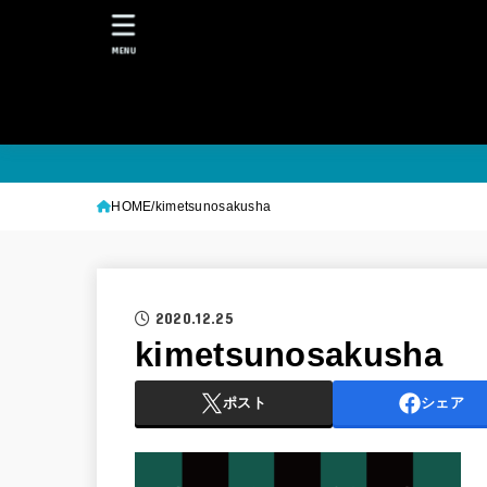
MENU
HOME
kimetsunosakusha
2020.12.25
kimetsunosakusha
ポスト
シェア