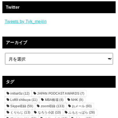
Twitter
Tweets by Tyk_meijin
アーカイブ
タグ
initialGz
(12)
JAPAN PODCAST AWARDS
(7)
Loft9 shibuya
(11)
MBA橋場
(8)
NHK
(9)
Skype収録
(59)
zoom収録
(133)
おメール
(93)
くりらじ
(13)
なろう小説
(10)
ふもとっぱら
(28)