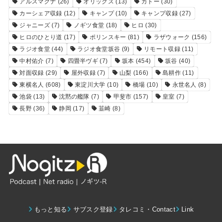
アルスマグナ
(26)
オリックス
(13)
カトー
(30)
カーシェア収録
(12)
キャンプ
(10)
キャンプ収録
(27)
ジャニーズ
(7)
ノギツ食堂
(18)
ヒロ
(30)
ヒロのひとり道
(17)
ポリンスキー
(81)
ラザウォーク
(156)
ラジオ食堂
(44)
ラジオ食堂坂谷
(9)
リモート収録
(11)
中村佑介
(7)
四畳半ヴギ
(7)
坂本
(454)
坂谷
(40)
対面収録
(29)
屋外収録
(7)
山梨
(166)
島耕作
(11)
東横名人
(608)
東淀川大学
(10)
橋場
(10)
永世名人
(8)
池袋
(13)
沈黙の艦隊
(7)
甲斐市
(157)
皇室
(7)
長野
(36)
静岡
(17)
韮崎
(8)
もっと知る
サブスク登録
タレコミ・Contact
Link