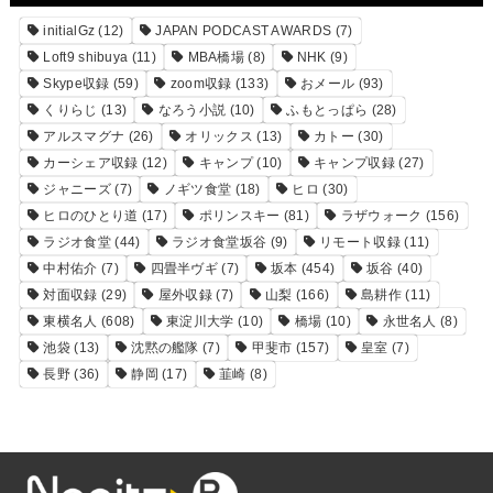
initialGz
(12)
JAPAN PODCAST AWARDS
(7)
Loft9 shibuya
(11)
MBA橋場
(8)
NHK
(9)
Skype収録
(59)
zoom収録
(133)
おメール
(93)
くりらじ
(13)
なろう小説
(10)
ふもとっぱら
(28)
アルスマグナ
(26)
オリックス
(13)
カトー
(30)
カーシェア収録
(12)
キャンプ
(10)
キャンプ収録
(27)
ジャニーズ
(7)
ノギツ食堂
(18)
ヒロ
(30)
ヒロのひとり道
(17)
ポリンスキー
(81)
ラザウォーク
(156)
ラジオ食堂
(44)
ラジオ食堂坂谷
(9)
リモート収録
(11)
中村佑介
(7)
四畳半ヴギ
(7)
坂本
(454)
坂谷
(40)
対面収録
(29)
屋外収録
(7)
山梨
(166)
島耕作
(11)
東横名人
(608)
東淀川大学
(10)
橋場
(10)
永世名人
(8)
池袋
(13)
沈黙の艦隊
(7)
甲斐市
(157)
皇室
(7)
長野
(36)
静岡
(17)
韮崎
(8)