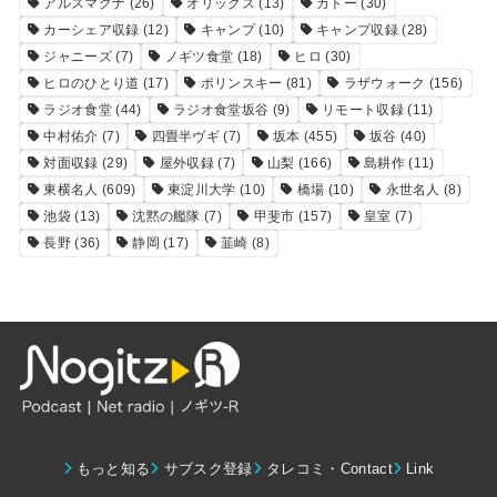
アルスマグナ
(26)
オリックス
(13)
カトー
(30)
カーシェア収録
(12)
キャンプ
(10)
キャンプ収録
(28)
ジャニーズ
(7)
ノギツ食堂
(18)
ヒロ
(30)
ヒロのひとり道
(17)
ポリンスキー
(81)
ラザウォーク
(156)
ラジオ食堂
(44)
ラジオ食堂坂谷
(9)
リモート収録
(11)
中村佑介
(7)
四畳半ヴギ
(7)
坂本
(455)
坂谷
(40)
対面収録
(29)
屋外収録
(7)
山梨
(166)
島耕作
(11)
東横名人
(609)
東淀川大学
(10)
橋場
(10)
永世名人
(8)
池袋
(13)
沈黙の艦隊
(7)
甲斐市
(157)
皇室
(7)
長野
(36)
静岡
(17)
韮崎
(8)
もっと知る
サブスク登録
タレコミ・Contact
Link