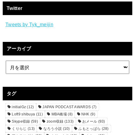
Twitter
Tweets by Tyk_meijin
アーカイブ
タグ
initialGz
(12)
JAPAN PODCAST AWARDS
(7)
Loft9 shibuya
(11)
MBA橋場
(8)
NHK
(9)
Skype収録
(59)
zoom収録
(133)
おメール
(93)
くりらじ
(13)
なろう小説
(10)
ふもとっぱら
(28)