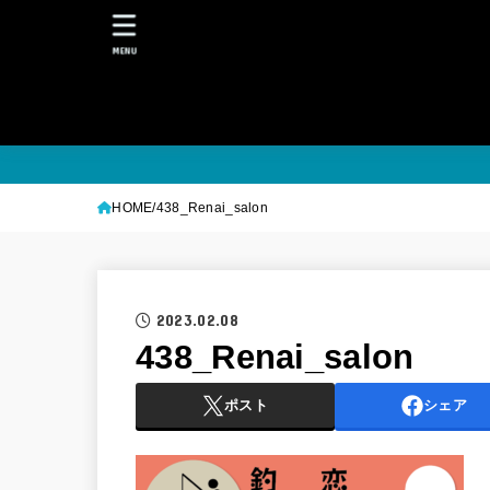
MENU
HOME
438_Renai_salon
2023.02.08
438_Renai_salon
ポスト
シェア