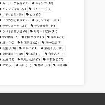
カーシェア収録
(12)
キャンプ
(10)
キャンプ収録
(27)
ジャニーズ
(7)
ノギツ食堂
(18)
ヒロ
(30)
ヒロのひとり道
(17)
ポリンスキー
(81)
ラザウォーク
(156)
ラジオ食堂
(44)
ラジオ食堂坂谷
(9)
リモート収録
(11)
中村佑介
(7)
四畳半ヴギ
(7)
坂本
(454)
坂谷
(40)
対面収録
(29)
屋外収録
(7)
山梨
(166)
島耕作
(11)
東横名人
(608)
東淀川大学
(10)
橋場
(10)
永世名人
(8)
池袋
(13)
沈黙の艦隊
(7)
甲斐市
(157)
皇室
(7)
長野
(36)
静岡
(17)
韮崎
(8)