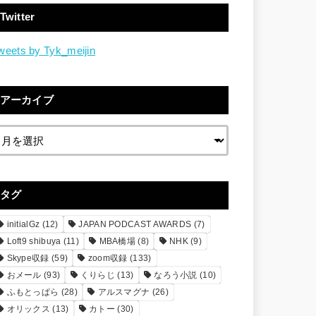
Twitter
weets by Tyk_meijin
アーカイブ
タグ
initialGz
(12)
JAPAN PODCAST AWARDS
(7)
Loft9 shibuya
(11)
MBA橋場
(8)
NHK
(9)
Skype収録
(59)
zoom収録
(133)
おメール
(93)
くりらじ
(13)
なろう小説
(10)
ふもとっぱら
(28)
アルスマグナ
(26)
オリックス
(13)
カトー
(30)