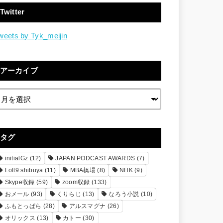
Twitter
weets by Tyk_meijin
アーカイブ
タグ
initialGz
(12)
JAPAN PODCAST AWARDS
(7)
Loft9 shibuya
(11)
MBA橋場
(8)
NHK
(9)
Skype収録
(59)
zoom収録
(133)
おメール
(93)
くりらじ
(13)
なろう小説
(10)
ふもとっぱら
(28)
アルスマグナ
(26)
オリックス
(13)
カトー
(30)