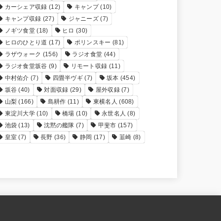
カーシェア収録
(12)
キャンプ
(10)
キャンプ収録
(27)
ジャニーズ
(7)
ノギツ食堂
(18)
ヒロ
(30)
ヒロのひとり道
(17)
ポリンスキー
(81)
ラザウォーク
(156)
ラジオ食堂
(44)
ラジオ食堂坂谷
(9)
リモート収録
(11)
中村佑介
(7)
四畳半ヴギ
(7)
坂本
(454)
坂谷
(40)
対面収録
(29)
屋外収録
(7)
山梨
(166)
島耕作
(11)
東横名人
(608)
東淀川大学
(10)
橋場
(10)
永世名人
(8)
池袋
(13)
沈黙の艦隊
(7)
甲斐市
(157)
皇室
(7)
長野
(36)
静岡
(17)
韮崎
(8)