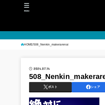
MENU
HOME
508_Nenkin_makerarenai
2024.07.14
508_Nenkin_makerar
ポスト
シェア