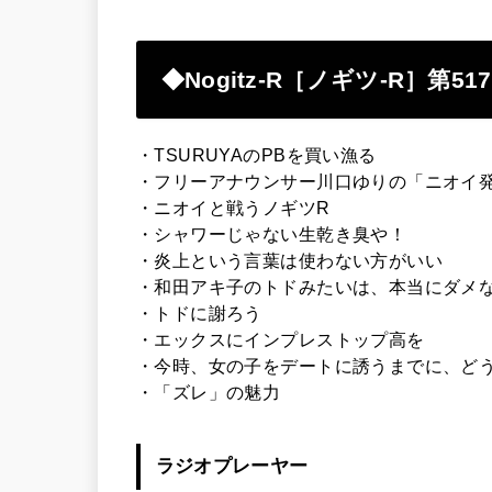
◆Nogitz-R［ノギツ-R］第
517
・TSURUYAのPBを買い漁る
・フリーアナウンサー川口ゆりの「ニオイ
・ニオイと戦うノギツR
・シャワーじゃない生乾き臭や！
・炎上という言葉は使わない方がいい
・和田アキ子のトドみたいは、本当にダメ
・トドに謝ろう
・エックスにインプレストップ高を
・今時、女の子をデートに誘うまでに、ど
・「ズレ」の魅力
ラジオプレーヤー