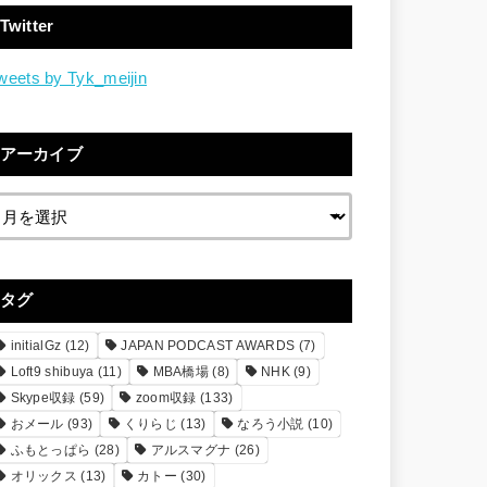
Twitter
weets by Tyk_meijin
アーカイブ
タグ
initialGz
(12)
JAPAN PODCAST AWARDS
(7)
Loft9 shibuya
(11)
MBA橋場
(8)
NHK
(9)
Skype収録
(59)
zoom収録
(133)
おメール
(93)
くりらじ
(13)
なろう小説
(10)
ふもとっぱら
(28)
アルスマグナ
(26)
オリックス
(13)
カトー
(30)