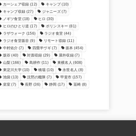
カーシェア収録
(12)
キャンプ
(10)
キャンプ収録
(27)
ジャニーズ
(7)
ノギツ食堂
(18)
ヒロ
(30)
ヒロのひとり道
(17)
ポリンスキー
(81)
ラザウォーク
(156)
ラジオ食堂
(44)
ラジオ食堂坂谷
(9)
リモート収録
(11)
中村佑介
(7)
四畳半ヴギ
(7)
坂本
(454)
坂谷
(40)
対面収録
(29)
屋外収録
(7)
山梨
(166)
島耕作
(11)
東横名人
(608)
東淀川大学
(10)
橋場
(10)
永世名人
(8)
池袋
(13)
沈黙の艦隊
(7)
甲斐市
(157)
皇室
(7)
長野
(36)
静岡
(17)
韮崎
(8)