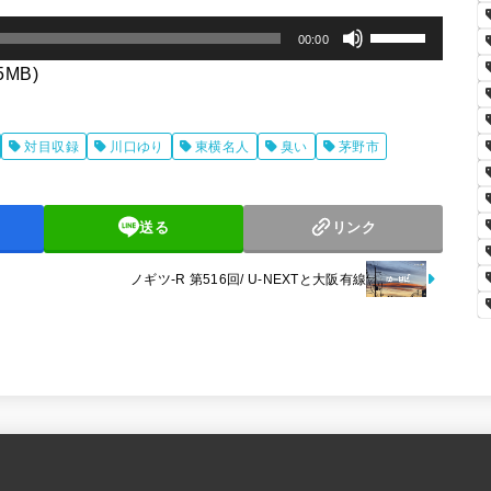
ボ
00:00
リ
.5MB)
ュ
ー
対目収録
川口ゆり
東横名人
臭い
茅野市
ム
調
送る
リンク
節
に
ノギツ-R 第516回/ U-NEXTと大阪有線
は
上
下
矢
印
キ