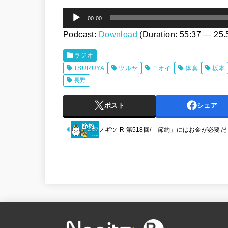
音
00:00
声
Podcast:
Download
(Duration: 55:37 — 25
プ
ラジオ
レ
TSURUYA
ツルヤ
ニオイ
体臭
坂本
ー
長野
ヤ
ポスト
シェア
ー
ノギツ-R 第518回/「節約」にはお金が必要だ