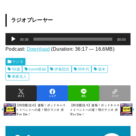
ラジオプレーヤー
音
00:00
00:00
声
Podcast:
Download
(Duration: 36:17 — 16.6MB)
プ
ラジオ
レ
58歳
zoom収録
伊集院光
同年代
坂本
ー
東横名人
ヤ
ー
ポスト
シェア
送る
リンク
【特別配信-6】速報！ポッドキャス
【特別配信-5】速報！ポッドキャス
トイベントへの道！弱小ラジオ 赤
トイベントへの道！弱小ラジオ 赤
字or Die！
字or Die！