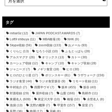
タグ
initialGz
(12)
JAPAN PODCAST AWARDS
(7)
Loft9 shibuya
(11)
MBA橋場
(8)
NHK
(9)
Skype収録
(59)
zoom収録
(133)
おメール
(93)
くりらじ
(13)
なろう小説
(10)
ふもとっぱら
(28)
アルスマグナ
(26)
オリックス
(13)
カトー
(30)
カーシェア収録
(12)
キャンプ
(10)
キャンプ収録
(28)
ジャニーズ
(7)
ノギツ食堂
(18)
ヒロ
(30)
ヒロのひとり道
(17)
ポリンスキー
(81)
ラザウォーク
(156)
ラジオ食堂
(44)
ラジオ食堂坂谷
(9)
リモート収録
(11)
中村佑介
(7)
四畳半ヴギ
(7)
坂本
(455)
坂谷
(40)
対面収録
(29)
屋外収録
(7)
山梨
(166)
島耕作
(11)
東横名人
(609)
東淀川大学
(10)
橋場
(10)
永世名人
(8)
池袋
(13)
沈黙の艦隊
(7)
甲斐市
(157)
皇室
(7)
長野
(36)
静岡
(17)
韮崎
(8)