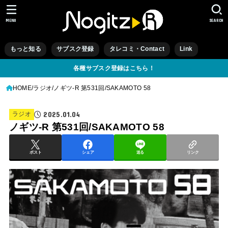
MENU
SEARCH
もっと知る
サブスク登録
タレコミ・Contact
Link
各種サブスク登録はこちら！
HOME
ラジオ
ノギツ-R 第531回/SAKAMOTO 58
2025.01.04
ラジオ
ノギツ-R 第531回/SAKAMOTO 58
ポスト
シェア
送る
リンク