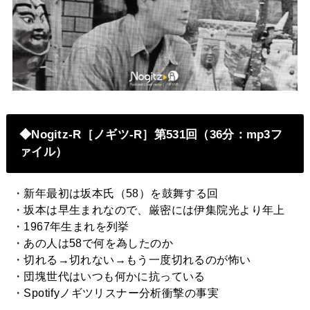
◆Nogitz-R［ノギツ-R］第
531
回（36分：mp3フ
ァイル）
・新年最初は坂本氏（58）を鼓舞する回
・坂本は早生まれなので、厳密には伊集院光より年上
・1967年生まれを列挙
・あの人は58で何を為したのか
・切れる→切れない→もう一度切れるのが怖い
・団塊世代はいつも何かに抗っている
・Spotifyノギツリスナー分析衝撃の事実