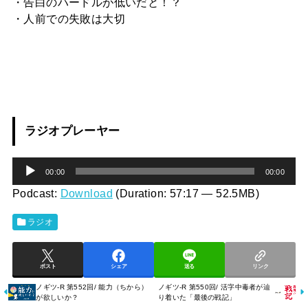
・告白のハードルが低いだと！？
・人前での失敗は大切
ラジオプレーヤー
音
00:00
00:00
声
Podcast:
Download
(Duration: 57:17 — 52.5MB)
プ
ラジオ
レ
ー
ポスト
シェア
送る
リンク
ヤ
ノギツ-R 第552回/ 能力（ちから）
ノギツ-R 第550回/ 活字中毒者が辿
ー
が欲しいか？
り着いた「最後の戦記」