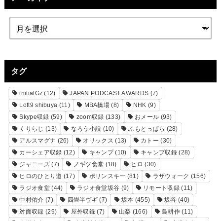
タグ
initialGz
(12)
JAPAN PODCAST AWARDS
(7)
Loft9 shibuya
(11)
MBA橋場
(8)
NHK
(9)
Skype収録
(59)
zoom収録
(133)
おメール
(93)
くりらじ
(13)
なろう小説
(10)
ふもとっぱら
(28)
アルスマグナ
(26)
オリックス
(13)
カトー
(30)
カーシェア収録
(12)
キャンプ
(10)
キャンプ収録
(28)
ジャニーズ
(7)
ノギツ食堂
(18)
ヒロ
(30)
ヒロのひとり道
(17)
ポリンスキー
(81)
ラザウォーク
(156)
ラジオ食堂
(44)
ラジオ食堂坂谷
(9)
リモート収録
(11)
中村佑介
(7)
四畳半ヴギ
(7)
坂本
(455)
坂谷
(40)
対面収録
(29)
屋外収録
(7)
山梨
(166)
島耕作
(11)