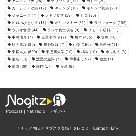
アルスマグナ
(26)
オリックス
(13)
カトー
(30)
カーシェア収録
(12)
キャンプ
(10)
キャンプ収録
(28)
ジャニーズ
(7)
ノギツ食堂
(18)
ヒロ
(30)
ヒロのひとり道
(17)
ポリンスキー
(81)
ラザウォーク
(156)
ラジオ食堂
(44)
ラジオ食堂坂谷
(9)
リモート収録
(11)
中村佑介
(7)
四畳半ヴギ
(7)
坂本
(455)
坂谷
(40)
対面収録
(29)
屋外収録
(7)
山梨
(166)
島耕作
(11)
東横名人
(609)
東淀川大学
(10)
橋場
(10)
永世名人
(8)
池袋
(13)
沈黙の艦隊
(7)
甲斐市
(157)
皇室
(7)
長野
(36)
静岡
(17)
韮崎
(8)
もっと知る
サブスク登録
タレコミ・Contact
Link