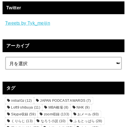
Twitter
Tweets by Tyk_meijin
アーカイブ
タグ
initialGz
(12)
JAPAN PODCAST AWARDS
(7)
Loft9 shibuya
(11)
MBA橋場
(8)
NHK
(9)
Skype収録
(59)
zoom収録
(133)
おメール
(93)
くりらじ
(13)
なろう小説
(10)
ふもとっぱら
(28)