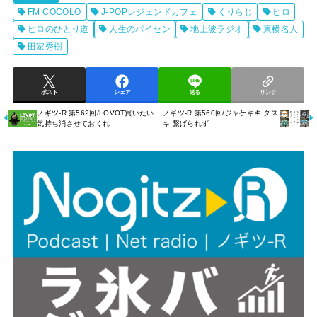
レ
FM COCOLO
J-POPレジェンドカフェ
くりらじ
ヒロ
ー
ヒロのひとり道
人生のパイセン
地上波ラジオ
東横名人
ヤ
田家秀樹
ー
ポスト
シェア
送る
リンク
ノギツ-R 第562回/LOVOT買いたい
ノギツ-R 第560回/ジャケギキ タス
気持ち消させておくれ
キ 繋げられず