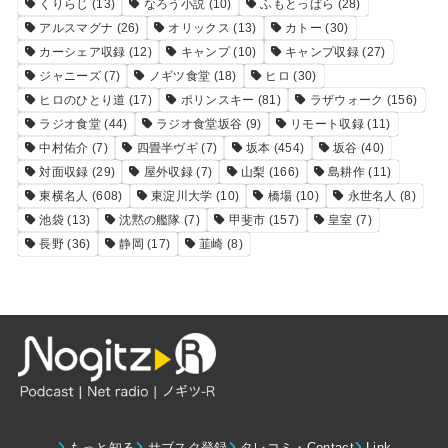
くりらじ
(13)
なろう小説
(10)
ふもとっぱら
(28)
アルスマグナ
(26)
オリックス
(13)
カトー
(30)
カーシェア収録
(12)
キャンプ
(10)
キャンプ収録
(27)
ジャニーズ
(7)
ノギツ食堂
(18)
ヒロ
(30)
ヒロのひとり道
(17)
ポリンスキー
(81)
ラザウォーク
(156)
ラジオ食堂
(44)
ラジオ食堂坂谷
(9)
リモート収録
(11)
中村佑介
(7)
四畳半ヴギ
(7)
坂本
(454)
坂谷
(40)
対面収録
(29)
屋外収録
(7)
山梨
(166)
島耕作
(11)
東横名人
(608)
東淀川大学
(10)
橋場
(10)
永世名人
(8)
池袋
(13)
沈黙の艦隊
(7)
甲斐市
(157)
皇室
(7)
長野
(36)
静岡
(17)
韮崎
(8)
もっと知る
サブスク登録
タレコミ・Contact
Link