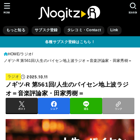
MENU
SEARCH
もっと知る
サブスク登録
タレコミ・Contact
Link
各種サブスク登録はこちら！
HOME
ラジオ
ノギツ-R 第561回/人生のパイセン地上波ラジオ＝音楽評論家・田家秀樹＝
2025.10.11
ラジオ
ノギツ-R 第561回/人生のパイセン地上波ラジ
オ＝音楽評論家・田家秀樹＝
ポスト
シェア
送る
リンク