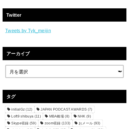
Twitter
Tweets by Tyk_meijin
アーカイブ
タグ
initialGz
(12)
JAPAN PODCAST AWARDS
(7)
Loft9 shibuya
(11)
MBA橋場
(8)
NHK
(9)
Skype収録
(59)
zoom収録
(133)
おメール
(93)