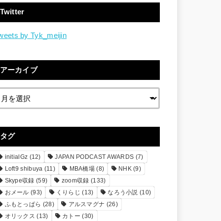
Twitter
weets by Tyk_meijin
アーカイブ
タグ
initialGz
(12)
JAPAN PODCAST AWARDS
(7)
Loft9 shibuya
(11)
MBA橋場
(8)
NHK
(9)
Skype収録
(59)
zoom収録
(133)
おメール
(93)
くりらじ
(13)
なろう小説
(10)
ふもとっぱら
(28)
アルスマグナ
(26)
オリックス
(13)
カトー
(30)