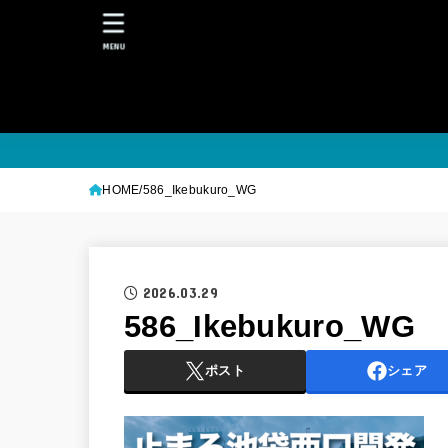
MENU
HOME
586_Ikebukuro_WG
2026.03.29
586_Ikebukuro_WG
ポスト
シェア