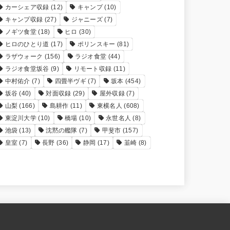
カーシェア収録
(12)
キャンプ
(10)
キャンプ収録
(27)
ジャニーズ
(7)
ノギツ食堂
(18)
ヒロ
(30)
ヒロのひとり道
(17)
ポリンスキー
(81)
ラザウォーク
(156)
ラジオ食堂
(44)
ラジオ食堂坂谷
(9)
リモート収録
(11)
中村佑介
(7)
四畳半ヴギ
(7)
坂本
(454)
坂谷
(40)
対面収録
(29)
屋外収録
(7)
山梨
(166)
島耕作
(11)
東横名人
(608)
東淀川大学
(10)
橋場
(10)
永世名人
(8)
池袋
(13)
沈黙の艦隊
(7)
甲斐市
(157)
皇室
(7)
長野
(36)
静岡
(17)
韮崎
(8)