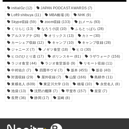
initialGz
(12)
JAPAN PODCAST AWARDS
(7)
Loft9 shibuya
(11)
MBA橋場
(8)
NHK
(9)
Skype収録
(59)
zoom収録
(133)
おメール
(93)
くりらじ
(13)
なろう小説
(10)
ふもとっぱら
(28)
アルスマグナ
(26)
オリックス
(13)
カトー
(30)
カーシェア収録
(12)
キャンプ
(10)
キャンプ収録
(28)
ジャニーズ
(7)
ノギツ食堂
(18)
ヒロ
(30)
ヒロのひとり道
(17)
ポリンスキー
(81)
ラザウォーク
(156)
ラジオ食堂
(44)
ラジオ食堂坂谷
(9)
リモート収録
(11)
中村佑介
(7)
四畳半ヴギ
(7)
坂本
(455)
坂谷
(40)
対面収録
(29)
屋外収録
(7)
山梨
(166)
島耕作
(11)
東横名人
(609)
東淀川大学
(10)
橋場
(10)
永世名人
(8)
池袋
(13)
沈黙の艦隊
(7)
甲斐市
(157)
皇室
(7)
長野
(36)
静岡
(17)
韮崎
(8)