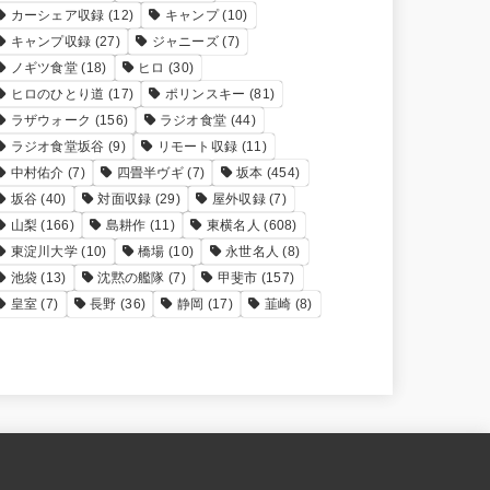
カーシェア収録
(12)
キャンプ
(10)
キャンプ収録
(27)
ジャニーズ
(7)
ノギツ食堂
(18)
ヒロ
(30)
ヒロのひとり道
(17)
ポリンスキー
(81)
ラザウォーク
(156)
ラジオ食堂
(44)
ラジオ食堂坂谷
(9)
リモート収録
(11)
中村佑介
(7)
四畳半ヴギ
(7)
坂本
(454)
坂谷
(40)
対面収録
(29)
屋外収録
(7)
山梨
(166)
島耕作
(11)
東横名人
(608)
東淀川大学
(10)
橋場
(10)
永世名人
(8)
池袋
(13)
沈黙の艦隊
(7)
甲斐市
(157)
皇室
(7)
長野
(36)
静岡
(17)
韮崎
(8)