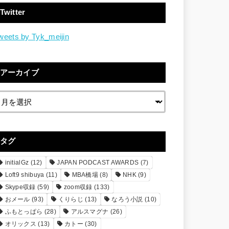
Twitter
weets by Tyk_meijin
アーカイブ
タグ
initialGz
(12)
JAPAN PODCAST AWARDS
(7)
Loft9 shibuya
(11)
MBA橋場
(8)
NHK
(9)
Skype収録
(59)
zoom収録
(133)
おメール
(93)
くりらじ
(13)
なろう小説
(10)
ふもとっぱら
(28)
アルスマグナ
(26)
オリックス
(13)
カトー
(30)