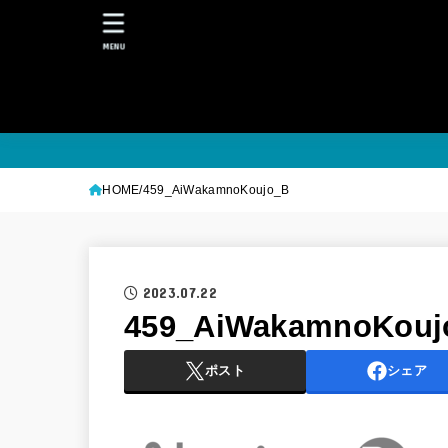
MENU
HOME
459_AiWakamnoKoujo_B
2023.07.22
459_AiWakamnoKouj
ポスト
シェア