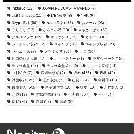
initialGz
(12)
JAPAN PODCAST AWARDS
(7)
Loft9 shibuya
(11)
MBA橋場
(8)
NHK
(9)
Skype収録
(59)
zoom収録
(133)
おメール
(93)
くりらじ
(13)
なろう小説
(10)
ふもとっぱら
(28)
アルスマグナ
(26)
オリックス
(13)
カトー
(30)
カーシェア収録
(12)
キャンプ
(10)
キャンプ収録
(28)
ジャニーズ
(7)
ノギツ食堂
(18)
ヒロ
(30)
ヒロのひとり道
(17)
ポリンスキー
(81)
ラザウォーク
(156)
ラジオ食堂
(44)
ラジオ食堂坂谷
(9)
リモート収録
(11)
中村佑介
(7)
四畳半ヴギ
(7)
坂本
(455)
坂谷
(40)
対面収録
(29)
屋外収録
(7)
山梨
(166)
島耕作
(11)
東横名人
(609)
東淀川大学
(10)
橋場
(10)
永世名人
(8)
池袋
(13)
沈黙の艦隊
(7)
甲斐市
(157)
皇室
(7)
長野
(36)
静岡
(17)
韮崎
(8)