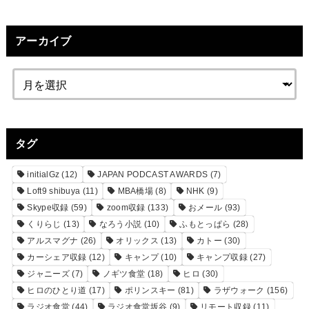
アーカイブ
タグ
initialGz
(12)
JAPAN PODCAST AWARDS
(7)
Loft9 shibuya
(11)
MBA橋場
(8)
NHK
(9)
Skype収録
(59)
zoom収録
(133)
おメール
(93)
くりらじ
(13)
なろう小説
(10)
ふもとっぱら
(28)
アルスマグナ
(26)
オリックス
(13)
カトー
(30)
カーシェア収録
(12)
キャンプ
(10)
キャンプ収録
(27)
ジャニーズ
(7)
ノギツ食堂
(18)
ヒロ
(30)
ヒロのひとり道
(17)
ポリンスキー
(81)
ラザウォーク
(156)
ラジオ食堂
(44)
ラジオ食堂坂谷
(9)
リモート収録
(11)