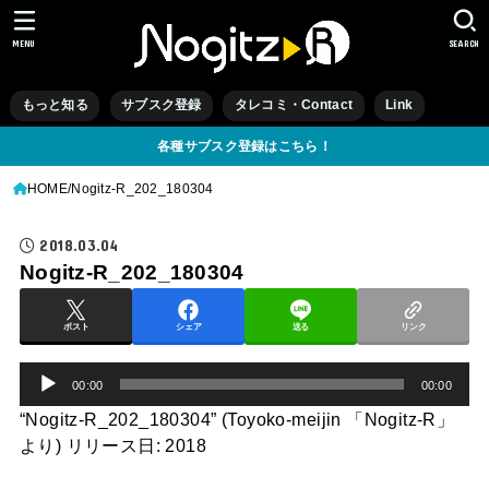
MENU
SEARCH
もっと知る
サブスク登録
タレコミ・Contact
Link
各種サブスク登録はこちら！
HOME
Nogitz-R_202_180304
2018.03.04
Nogitz-R_202_180304
ポスト
シェア
送る
リンク
音
00:00
00:00
声
“Nogitz-R_202_180304” (Toyoko-meijin 「Nogitz-R」
より) リリース日: 2018
プ
レ