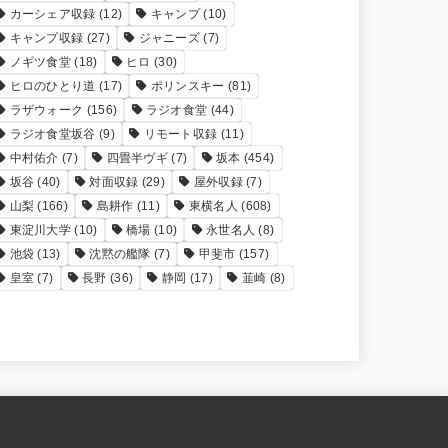
カーシェア収録
(12)
キャンプ
(10)
キャンプ収録
(27)
ジャニーズ
(7)
ノギツ食堂
(18)
ヒロ
(30)
ヒロのひとり道
(17)
ポリンスキー
(81)
ラザウォーク
(156)
ラジオ食堂
(44)
ラジオ食堂坂谷
(9)
リモート収録
(11)
中村佑介
(7)
四畳半ヴギ
(7)
坂本
(454)
坂谷
(40)
対面収録
(29)
屋外収録
(7)
山梨
(166)
島耕作
(11)
東横名人
(608)
東淀川大学
(10)
橋場
(10)
永世名人
(8)
池袋
(13)
沈黙の艦隊
(7)
甲斐市
(157)
皇室
(7)
長野
(36)
静岡
(17)
韮崎
(8)