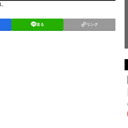
リ
21。
ュ
ー
送る
リンク
ム
調
節
に
は
上
下
矢
印
キ
ー
を