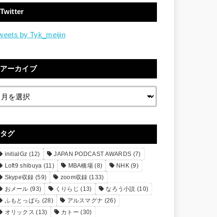
Twitter
weets by Tyk_meijin
アーカイブ
タグ
initialGz
(12)
JAPAN PODCAST AWARDS
(7)
Loft9 shibuya
(11)
MBA橋場
(8)
NHK
(9)
Skype収録
(59)
zoom収録
(133)
おメール
(93)
くりらじ
(13)
なろう小説
(10)
ふもとっぱら
(28)
アルスマグナ
(26)
オリックス
(13)
カトー
(30)