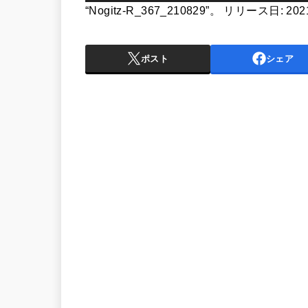
声
“Nogitz-R_367_210829”。 リリース日: 20
プ
レ
ポスト
シェア
ー
ヤ
ー