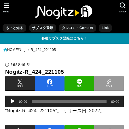
MENU
SEARCH
もっと知る
サブスク登録
タレコミ・Contact
Link
各種サブスク登録はこちら！
HOME
Nogitz-R_424_221105
2022.10.31
Nogitz-R_424_221105
ポスト
シェア
送る
リンク
音
00:00
00:00
声
“Nogitz-R_424_221105”。 リリース日: 2022。
プ
レ