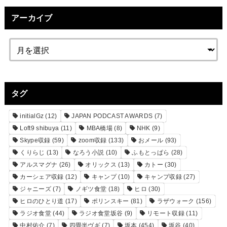
アーカイブ
タグ
initialGz
(12)
JAPAN PODCAST AWARDS
(7)
Loft9 shibuya
(11)
MBA橋場
(8)
NHK
(9)
Skype収録
(59)
zoom収録
(133)
おメール
(93)
くりらじ
(13)
なろう小説
(10)
ふもとっぱら
(28)
アルスマグナ
(26)
オリックス
(13)
カトー
(30)
カーシェア収録
(12)
キャンプ
(10)
キャンプ収録
(27)
ジャニーズ
(7)
ノギツ食堂
(18)
ヒロ
(30)
ヒロのひとり道
(17)
ポリンスキー
(81)
ラザウォーク
(156)
ラジオ食堂
(44)
ラジオ食堂坂谷
(9)
リモート収録
(11)
中村佑介
(7)
四畳半ヴギ
(7)
坂本
(454)
坂谷
(40)