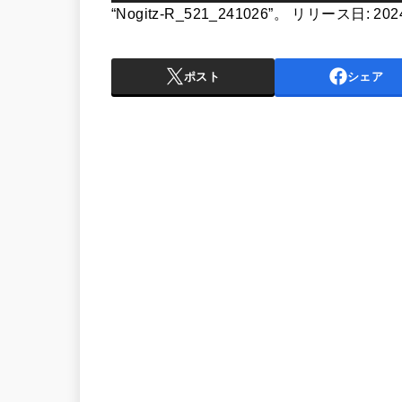
声
“Nogitz-R_521_241026”。 リリース日: 20
プ
レ
ポスト
シェア
ー
ヤ
ー