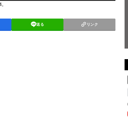
リ
24。
ュ
ー
送る
リンク
ム
調
節
に
は
上
下
矢
印
キ
ー
を