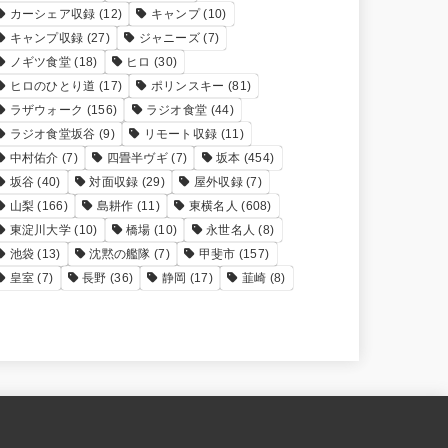
カーシェア収録
(12)
キャンプ
(10)
キャンプ収録
(27)
ジャニーズ
(7)
ノギツ食堂
(18)
ヒロ
(30)
ヒロのひとり道
(17)
ポリンスキー
(81)
ラザウォーク
(156)
ラジオ食堂
(44)
ラジオ食堂坂谷
(9)
リモート収録
(11)
中村佑介
(7)
四畳半ヴギ
(7)
坂本
(454)
坂谷
(40)
対面収録
(29)
屋外収録
(7)
山梨
(166)
島耕作
(11)
東横名人
(608)
東淀川大学
(10)
橋場
(10)
永世名人
(8)
池袋
(13)
沈黙の艦隊
(7)
甲斐市
(157)
皇室
(7)
長野
(36)
静岡
(17)
韮崎
(8)