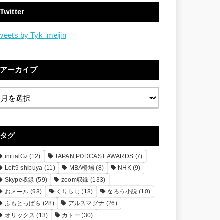
Twitter
weets by Tyk_meijin
アーカイブ
タグ
initialGz
(12)
JAPAN PODCAST AWARDS
(7)
Loft9 shibuya
(11)
MBA橋場
(8)
NHK
(9)
Skype収録
(59)
zoom収録
(133)
おメール
(93)
くりらじ
(13)
なろう小説
(10)
ふもとっぱら
(28)
アルスマグナ
(26)
オリックス
(13)
カトー
(30)