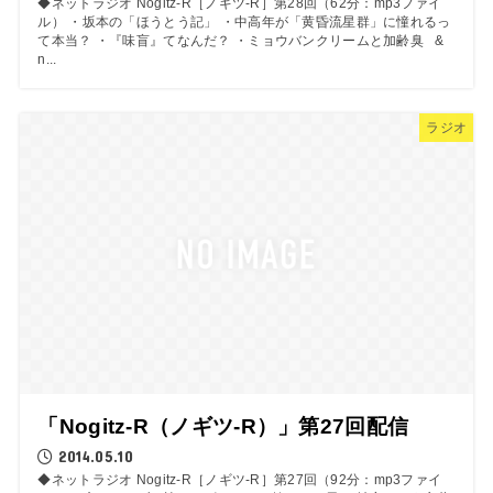
◆ネットラジオ Nogitz-R［ノギツ-R］第28回（62分：mp3ファイ
ル） ・坂本の「ほうとう記」 ・中高年が「黄昏流星群」に憧れるっ
て本当？ ・『味盲』てなんだ？ ・ミョウバンクリームと加齢臭 &
n...
ラジオ
「Nogitz-R（ノギツ-R）」第27回配信
2014.05.10
◆ネットラジオ Nogitz-R［ノギツ-R］第27回（92分：mp3ファイ