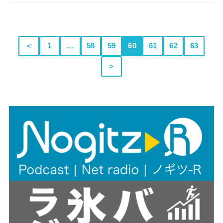
＜
1
…
58
59
60
61
62
63
＞