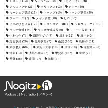
くりらじ
(13)
なろう小説
(10)
ふもとっぱら
(28)
アルスマグナ
(26)
オリックス
(13)
カトー
(30)
カーシェア収録
(12)
キャンプ
(10)
キャンプ収録
(28)
ジャニーズ
(7)
ノギツ食堂
(18)
ヒロ
(30)
ヒロのひとり道
(17)
ポリンスキー
(81)
ラザウォーク
(156)
ラジオ食堂
(44)
ラジオ食堂坂谷
(9)
リモート収録
(11)
中村佑介
(7)
四畳半ヴギ
(7)
坂本
(455)
坂谷
(40)
対面収録
(29)
屋外収録
(7)
山梨
(166)
島耕作
(11)
東横名人
(609)
東淀川大学
(10)
橋場
(10)
永世名人
(8)
池袋
(13)
沈黙の艦隊
(7)
甲斐市
(157)
皇室
(7)
長野
(36)
静岡
(17)
韮崎
(8)
もっと知る
サブスク登録
タレコミ・Contact
Link