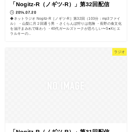
「Nogitz-R（ノギツ-R）」第32回配信
2014.07.20
◆ネットラジオ Nogitz-R［ノギツ-R］第32回（103分：mp3ファイ
ル） ・山梨に月２回通う男 ・さくらんぼ狩りは危険 ・長野の食文化
を油汗まみれで味わう ・40代ガールズトークが恐ろしい〜S●Xヒエ
ラルキーの...
ラジオ
「Nogitz-R（ノギツ-R）」第31回配信