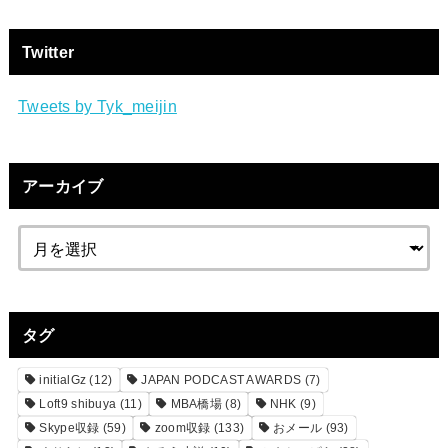
Twitter
Tweets by Tyk_meijin
アーカイブ
タグ
initialGz
(12)
JAPAN PODCAST AWARDS
(7)
Loft9 shibuya
(11)
MBA橋場
(8)
NHK
(9)
Skype収録
(59)
zoom収録
(133)
おメール
(93)