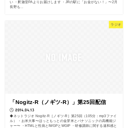
い ・釈迦堂PAよりお届けします ・JRの駅に「お金がない！」〜2月
長野も...
ラジオ
「Nogitz-R（ノギツ-R）」第25回配信
2014.04.13
◆ネットラジオ Nogitz-R［ノギツ-R］第25回（105分：mp3ファイ
ル） ・お米大事〜ほっともっとの金芽米とパナソニックの高機能ジ
ャー〜 ・HTMLと性病とIWGPとWGIP ・研修講師に関する違和感と