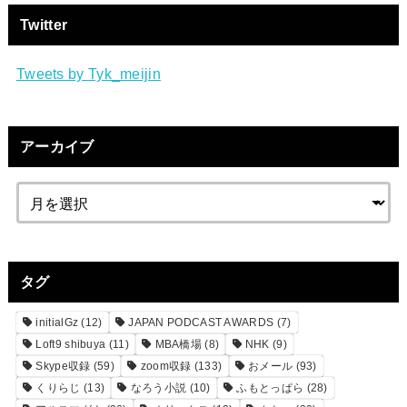
Twitter
Tweets by Tyk_meijin
アーカイブ
タグ
initialGz
(12)
JAPAN PODCAST AWARDS
(7)
Loft9 shibuya
(11)
MBA橋場
(8)
NHK
(9)
Skype収録
(59)
zoom収録
(133)
おメール
(93)
くりらじ
(13)
なろう小説
(10)
ふもとっぱら
(28)