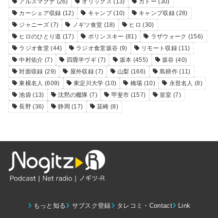
アルスマグナ
(26)
オリックス
(13)
カトー
(30)
カーシェア収録
(12)
キャンプ
(10)
キャンプ収録
(28)
ジャニーズ
(7)
ノギツ食堂
(18)
ヒロ
(30)
ヒロのひとり道
(17)
ポリンスキー
(81)
ラザウォーク
(156)
ラジオ食堂
(44)
ラジオ食堂坂谷
(9)
リモート収録
(11)
中村佑介
(7)
四畳半ヴギ
(7)
坂本
(455)
坂谷
(40)
対面収録
(29)
屋外収録
(7)
山梨
(166)
島耕作
(11)
東横名人
(609)
東淀川大学
(10)
橋場
(10)
永世名人
(8)
池袋
(13)
沈黙の艦隊
(7)
甲斐市
(157)
皇室
(7)
長野
(36)
静岡
(17)
韮崎
(8)
もっと知る
サブスク登録
タレコミ・Contact
Link