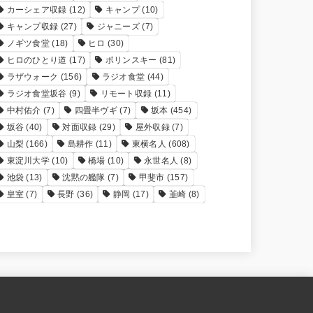
カーシェア収録
(12)
キャンプ
(10)
キャンプ収録
(27)
ジャニーズ
(7)
ノギツ食堂
(18)
ヒロ
(30)
ヒロのひとり道
(17)
ポリンスキー
(81)
ラザウォーク
(156)
ラジオ食堂
(44)
ラジオ食堂坂谷
(9)
リモート収録
(11)
中村佑介
(7)
四畳半ヴギ
(7)
坂本
(454)
坂谷
(40)
対面収録
(29)
屋外収録
(7)
山梨
(166)
島耕作
(11)
東横名人
(608)
東淀川大学
(10)
橋場
(10)
永世名人
(8)
池袋
(13)
沈黙の艦隊
(7)
甲斐市
(157)
皇室
(7)
長野
(36)
静岡
(17)
韮崎
(8)