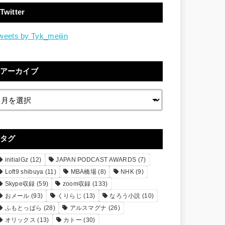
Twitter
weets by Tyk_meijin
アーカイブ
タグ
initialGz
(12)
JAPAN PODCAST AWARDS
(7)
Loft9 shibuya
(11)
MBA橋場
(8)
NHK
(9)
Skype収録
(59)
zoom収録
(133)
おメール
(93)
くりらじ
(13)
なろう小説
(10)
ふもとっぱら
(28)
アルスマグナ
(26)
オリックス
(13)
カトー
(30)