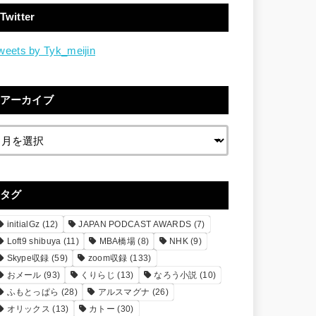
Twitter
weets by Tyk_meijin
アーカイブ
タグ
initialGz
(12)
JAPAN PODCAST AWARDS
(7)
Loft9 shibuya
(11)
MBA橋場
(8)
NHK
(9)
Skype収録
(59)
zoom収録
(133)
おメール
(93)
くりらじ
(13)
なろう小説
(10)
ふもとっぱら
(28)
アルスマグナ
(26)
オリックス
(13)
カトー
(30)