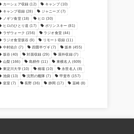
カーシェア収録
(12)
キャンプ
(10)
キャンプ収録
(28)
ジャニーズ
(7)
ノギツ食堂
(18)
ヒロ
(30)
ヒロのひとり道
(17)
ポリンスキー
(81)
ラザウォーク
(156)
ラジオ食堂
(44)
ラジオ食堂坂谷
(9)
リモート収録
(11)
中村佑介
(7)
四畳半ヴギ
(7)
坂本
(455)
坂谷
(40)
対面収録
(29)
屋外収録
(7)
山梨
(166)
島耕作
(11)
東横名人
(609)
東淀川大学
(10)
橋場
(10)
永世名人
(8)
池袋
(13)
沈黙の艦隊
(7)
甲斐市
(157)
皇室
(7)
長野
(36)
静岡
(17)
韮崎
(8)