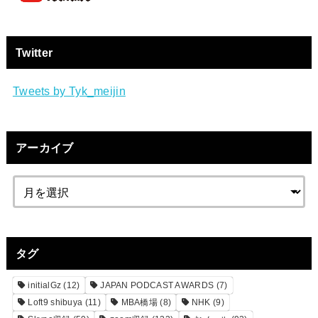
Twitter
Tweets by Tyk_meijin
アーカイブ
タグ
initialGz
(12)
JAPAN PODCAST AWARDS
(7)
Loft9 shibuya
(11)
MBA橋場
(8)
NHK
(9)