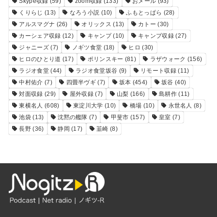
Skype収録
(59)
zoom収録
(133)
おメール
(93)
くりらじ
(13)
なろう小説
(10)
ふもとっぱら
(28)
アルスマグナ
(26)
オリックス
(13)
カトー
(30)
カーシェア収録
(12)
キャンプ
(10)
キャンプ収録
(27)
ジャニーズ
(7)
ノギツ食堂
(18)
ヒロ
(30)
ヒロのひとり道
(17)
ポリンスキー
(81)
ラザウォーク
(156)
ラジオ食堂
(44)
ラジオ食堂坂谷
(9)
リモート収録
(11)
中村佑介
(7)
四畳半ヴギ
(7)
坂本
(454)
坂谷
(40)
対面収録
(29)
屋外収録
(7)
山梨
(166)
島耕作
(11)
東横名人
(608)
東淀川大学
(10)
橋場
(10)
永世名人
(8)
池袋
(13)
沈黙の艦隊
(7)
甲斐市
(157)
皇室
(7)
長野
(36)
静岡
(17)
韮崎
(8)