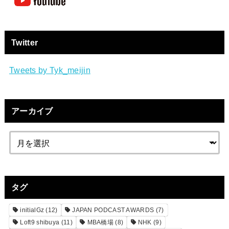
Twitter
Tweets by Tyk_meijin
アーカイブ
タグ
initialGz
(12)
JAPAN PODCAST AWARDS
(7)
Loft9 shibuya
(11)
MBA橋場
(8)
NHK
(9)