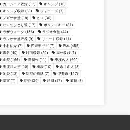
カーシェア収録
(12)
キャンプ
(10)
キャンプ収録
(28)
ジャニーズ
(7)
ノギツ食堂
(18)
ヒロ
(30)
ヒロのひとり道
(17)
ポリンスキー
(81)
ラザウォーク
(156)
ラジオ食堂
(44)
ラジオ食堂坂谷
(9)
リモート収録
(11)
中村佑介
(7)
四畳半ヴギ
(7)
坂本
(455)
坂谷
(40)
対面収録
(29)
屋外収録
(7)
山梨
(166)
島耕作
(11)
東横名人
(609)
東淀川大学
(10)
橋場
(10)
永世名人
(8)
池袋
(13)
沈黙の艦隊
(7)
甲斐市
(157)
皇室
(7)
長野
(36)
静岡
(17)
韮崎
(8)