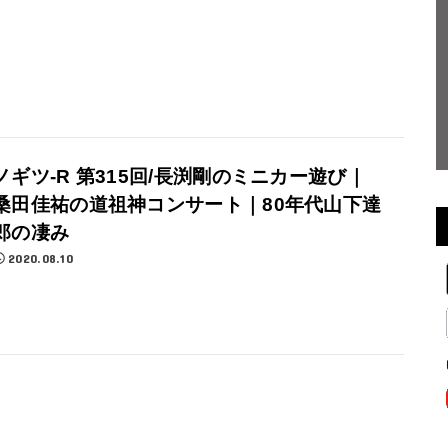
ノギツ-R 第315回/長渕剛のミニカー遊び｜
桑田佳祐の道祖神コンサート｜80年代山下達
郎の凄み
2020.08.10