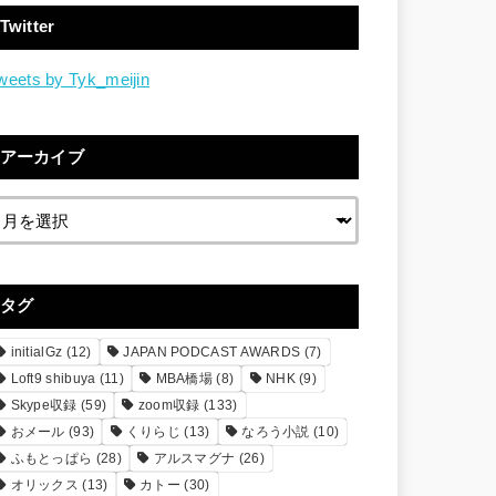
Twitter
weets by Tyk_meijin
アーカイブ
タグ
initialGz
(12)
JAPAN PODCAST AWARDS
(7)
Loft9 shibuya
(11)
MBA橋場
(8)
NHK
(9)
Skype収録
(59)
zoom収録
(133)
おメール
(93)
くりらじ
(13)
なろう小説
(10)
ふもとっぱら
(28)
アルスマグナ
(26)
オリックス
(13)
カトー
(30)