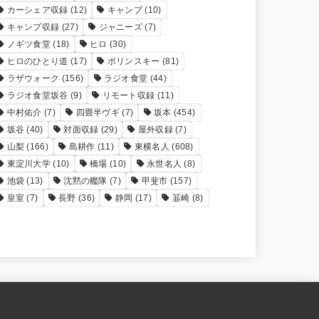
カーシェア収録
(12)
キャンプ
(10)
キャンプ収録
(27)
ジャニーズ
(7)
ノギツ食堂
(18)
ヒロ
(30)
ヒロのひとり道
(17)
ポリンスキー
(81)
ラザウォーク
(156)
ラジオ食堂
(44)
ラジオ食堂坂谷
(9)
リモート収録
(11)
中村佑介
(7)
四畳半ヴギ
(7)
坂本
(454)
坂谷
(40)
対面収録
(29)
屋外収録
(7)
山梨
(166)
島耕作
(11)
東横名人
(608)
東淀川大学
(10)
橋場
(10)
永世名人
(8)
池袋
(13)
沈黙の艦隊
(7)
甲斐市
(157)
皇室
(7)
長野
(36)
静岡
(17)
韮崎
(8)