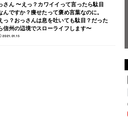
っさん 〜えっ？カワイイって言ったら駄目
なんですか？痩せたって褒め言葉なのに。
えっ？おっさんは息を吐いても駄目？だった
ら信州の辺境でスローライフします〜
2021.01.15