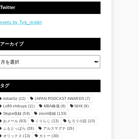
Twitter
weets by Tyk_meijin
アーカイブ
タグ
initialGz
(12)
JAPAN PODCAST AWARDS
(7)
Loft9 shibuya
(11)
MBA橋場
(8)
NHK
(9)
Skype収録
(59)
zoom収録
(133)
おメール
(93)
くりらじ
(13)
なろう小説
(10)
ふもとっぱら
(28)
アルスマグナ
(26)
オリックス
(13)
カトー
(30)