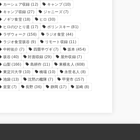
カーシェア収録
(12)
キャンプ
(10)
キャンプ収録
(27)
ジャニーズ
(7)
ノギツ食堂
(18)
ヒロ
(30)
ヒロのひとり道
(17)
ポリンスキー
(81)
ラザウォーク
(156)
ラジオ食堂
(44)
ラジオ食堂坂谷
(9)
リモート収録
(11)
中村佑介
(7)
四畳半ヴギ
(7)
坂本
(454)
坂谷
(40)
対面収録
(29)
屋外収録
(7)
山梨
(166)
島耕作
(11)
東横名人
(608)
東淀川大学
(10)
橋場
(10)
永世名人
(8)
池袋
(13)
沈黙の艦隊
(7)
甲斐市
(157)
皇室
(7)
長野
(36)
静岡
(17)
韮崎
(8)