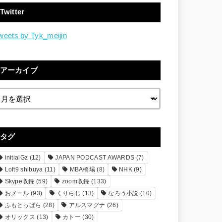
Twitter
weets by Tyk_meijin
アーカイブ
タグ
initialGz
(12)
JAPAN PODCAST AWARDS
(7)
Loft9 shibuya
(11)
MBA橋場
(8)
NHK
(9)
Skype収録
(59)
zoom収録
(133)
おメール
(93)
くりらじ
(13)
なろう小説
(10)
ふもとっぱら
(28)
アルスマグナ
(26)
オリックス
(13)
カトー
(30)