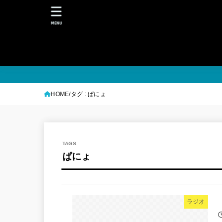
MENU
HOME
タグ : ぱにょ
ぱにょ
ラジオ