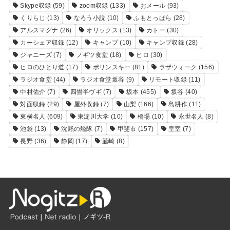
Skype収録
(59)
zoom収録
(133)
おメール
(93)
くりらじ
(13)
なろう小説
(10)
ふもとっぱら
(28)
アルスマグナ
(26)
オリックス
(13)
カトー
(30)
カーシェア収録
(12)
キャンプ
(10)
キャンプ収録
(28)
ジャニーズ
(7)
ノギツ食堂
(18)
ヒロ
(30)
ヒロのひとり道
(17)
ポリンスキー
(81)
ラザウォーク
(156)
ラジオ食堂
(44)
ラジオ食堂坂谷
(9)
リモート収録
(11)
中村佑介
(7)
四畳半ヴギ
(7)
坂本
(455)
坂谷
(40)
対面収録
(29)
屋外収録
(7)
山梨
(166)
島耕作
(11)
東横名人
(609)
東淀川大学
(10)
橋場
(10)
永世名人
(8)
池袋
(13)
沈黙の艦隊
(7)
甲斐市
(157)
皇室
(7)
長野
(36)
静岡
(17)
韮崎
(8)