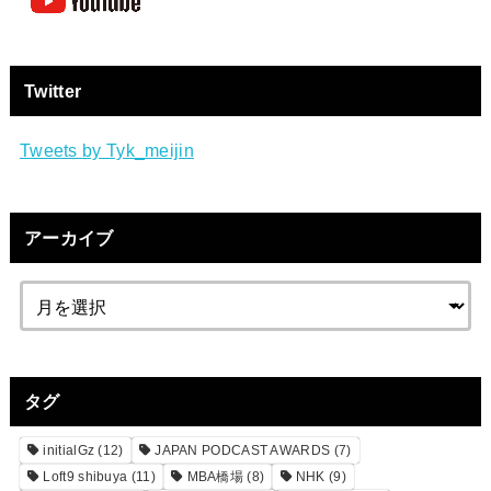
Twitter
Tweets by Tyk_meijin
アーカイブ
タグ
initialGz
(12)
JAPAN PODCAST AWARDS
(7)
Loft9 shibuya
(11)
MBA橋場
(8)
NHK
(9)