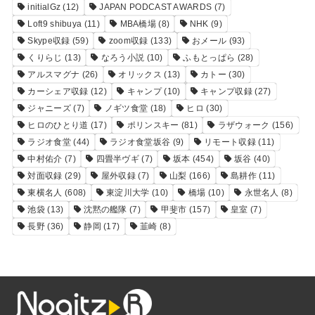
initialGz
(12)
JAPAN PODCAST AWARDS
(7)
Loft9 shibuya
(11)
MBA橋場
(8)
NHK
(9)
Skype収録
(59)
zoom収録
(133)
おメール
(93)
くりらじ
(13)
なろう小説
(10)
ふもとっぱら
(28)
アルスマグナ
(26)
オリックス
(13)
カトー
(30)
カーシェア収録
(12)
キャンプ
(10)
キャンプ収録
(27)
ジャニーズ
(7)
ノギツ食堂
(18)
ヒロ
(30)
ヒロのひとり道
(17)
ポリンスキー
(81)
ラザウォーク
(156)
ラジオ食堂
(44)
ラジオ食堂坂谷
(9)
リモート収録
(11)
中村佑介
(7)
四畳半ヴギ
(7)
坂本
(454)
坂谷
(40)
対面収録
(29)
屋外収録
(7)
山梨
(166)
島耕作
(11)
東横名人
(608)
東淀川大学
(10)
橋場
(10)
永世名人
(8)
池袋
(13)
沈黙の艦隊
(7)
甲斐市
(157)
皇室
(7)
長野
(36)
静岡
(17)
韮崎
(8)