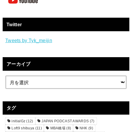
Twitter
Tweets by Tyk_meijin
アーカイブ
タグ
initialGz
(12)
JAPAN PODCAST AWARDS
(7)
Loft9 shibuya
(11)
MBA橋場
(8)
NHK
(9)