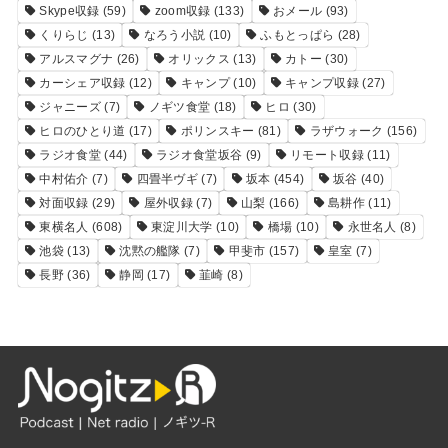
Skype収録
(59)
zoom収録
(133)
おメール
(93)
くりらじ
(13)
なろう小説
(10)
ふもとっぱら
(28)
アルスマグナ
(26)
オリックス
(13)
カトー
(30)
カーシェア収録
(12)
キャンプ
(10)
キャンプ収録
(27)
ジャニーズ
(7)
ノギツ食堂
(18)
ヒロ
(30)
ヒロのひとり道
(17)
ポリンスキー
(81)
ラザウォーク
(156)
ラジオ食堂
(44)
ラジオ食堂坂谷
(9)
リモート収録
(11)
中村佑介
(7)
四畳半ヴギ
(7)
坂本
(454)
坂谷
(40)
対面収録
(29)
屋外収録
(7)
山梨
(166)
島耕作
(11)
東横名人
(608)
東淀川大学
(10)
橋場
(10)
永世名人
(8)
池袋
(13)
沈黙の艦隊
(7)
甲斐市
(157)
皇室
(7)
長野
(36)
静岡
(17)
韮崎
(8)