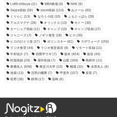
Loft9 shibuya
(11)
MBA橋場
(8)
NHK
(9)
Skype収録
(59)
zoom収録
(133)
おメール
(93)
くりらじ
(13)
なろう小説
(10)
ふもとっぱら
(28)
アルスマグナ
(26)
オリックス
(13)
カトー
(30)
カーシェア収録
(12)
キャンプ
(10)
キャンプ収録
(27)
ジャニーズ
(7)
ノギツ食堂
(18)
ヒロ
(30)
ヒロのひとり道
(17)
ポリンスキー
(81)
ラザウォーク
(156)
ラジオ食堂
(44)
ラジオ食堂坂谷
(9)
リモート収録
(11)
中村佑介
(7)
四畳半ヴギ
(7)
坂本
(454)
坂谷
(40)
対面収録
(29)
屋外収録
(7)
山梨
(166)
島耕作
(11)
東横名人
(608)
東淀川大学
(10)
橋場
(10)
永世名人
(8)
池袋
(13)
沈黙の艦隊
(7)
甲斐市
(157)
皇室
(7)
長野
(36)
静岡
(17)
韮崎
(8)