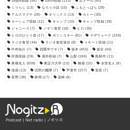
Skype収録
(59)
zoom収録
(133)
おメール
(93)
くりらじ
(13)
なろう小説
(10)
ふもとっぱら
(28)
アルスマグナ
(26)
オリックス
(13)
カトー
(30)
カーシェア収録
(12)
キャンプ
(10)
キャンプ収録
(28)
ジャニーズ
(7)
ノギツ食堂
(18)
ヒロ
(30)
ヒロのひとり道
(17)
ポリンスキー
(81)
ラザウォーク
(156)
ラジオ食堂
(44)
ラジオ食堂坂谷
(9)
リモート収録
(11)
中村佑介
(7)
四畳半ヴギ
(7)
坂本
(455)
坂谷
(40)
対面収録
(29)
屋外収録
(7)
山梨
(166)
島耕作
(11)
東横名人
(609)
東淀川大学
(10)
橋場
(10)
永世名人
(8)
池袋
(13)
沈黙の艦隊
(7)
甲斐市
(157)
皇室
(7)
長野
(36)
静岡
(17)
韮崎
(8)