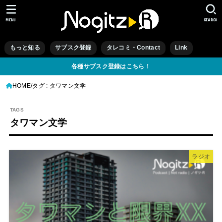
MENU
SEARCH
もっと知る
サブスク登録
タレコミ・Contact
Link
各種サブスク登録はこちら！
HOME
タグ : タワマン文学
タワマン文学
ラジオ