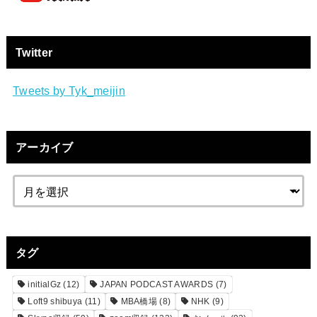
Twitter
Tweets by Tyk_meijin
アーカイブ
タグ
initialGz
(12)
JAPAN PODCAST AWARDS
(7)
Loft9 shibuya
(11)
MBA橋場
(8)
NHK
(9)