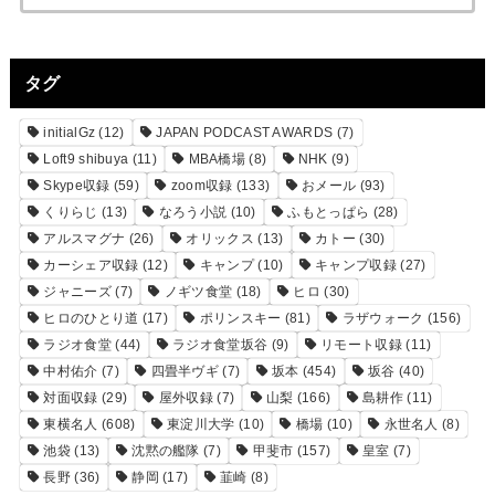
タグ
initialGz
(12)
JAPAN PODCAST AWARDS
(7)
Loft9 shibuya
(11)
MBA橋場
(8)
NHK
(9)
Skype収録
(59)
zoom収録
(133)
おメール
(93)
くりらじ
(13)
なろう小説
(10)
ふもとっぱら
(28)
アルスマグナ
(26)
オリックス
(13)
カトー
(30)
カーシェア収録
(12)
キャンプ
(10)
キャンプ収録
(27)
ジャニーズ
(7)
ノギツ食堂
(18)
ヒロ
(30)
ヒロのひとり道
(17)
ポリンスキー
(81)
ラザウォーク
(156)
ラジオ食堂
(44)
ラジオ食堂坂谷
(9)
リモート収録
(11)
中村佑介
(7)
四畳半ヴギ
(7)
坂本
(454)
坂谷
(40)
対面収録
(29)
屋外収録
(7)
山梨
(166)
島耕作
(11)
東横名人
(608)
東淀川大学
(10)
橋場
(10)
永世名人
(8)
池袋
(13)
沈黙の艦隊
(7)
甲斐市
(157)
皇室
(7)
長野
(36)
静岡
(17)
韮崎
(8)