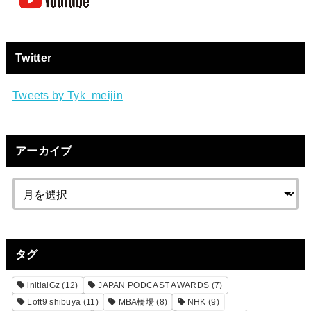
Twitter
Tweets by Tyk_meijin
アーカイブ
タグ
initialGz
(12)
JAPAN PODCAST AWARDS
(7)
Loft9 shibuya
(11)
MBA橋場
(8)
NHK
(9)