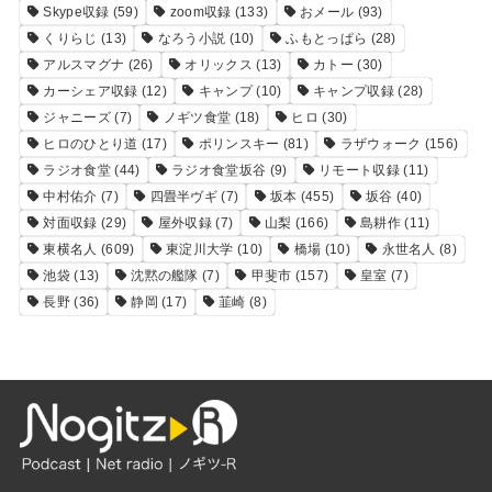
Skype収録
(59)
zoom収録
(133)
おメール
(93)
くりらじ
(13)
なろう小説
(10)
ふもとっぱら
(28)
アルスマグナ
(26)
オリックス
(13)
カトー
(30)
カーシェア収録
(12)
キャンプ
(10)
キャンプ収録
(28)
ジャニーズ
(7)
ノギツ食堂
(18)
ヒロ
(30)
ヒロのひとり道
(17)
ポリンスキー
(81)
ラザウォーク
(156)
ラジオ食堂
(44)
ラジオ食堂坂谷
(9)
リモート収録
(11)
中村佑介
(7)
四畳半ヴギ
(7)
坂本
(455)
坂谷
(40)
対面収録
(29)
屋外収録
(7)
山梨
(166)
島耕作
(11)
東横名人
(609)
東淀川大学
(10)
橋場
(10)
永世名人
(8)
池袋
(13)
沈黙の艦隊
(7)
甲斐市
(157)
皇室
(7)
長野
(36)
静岡
(17)
韮崎
(8)