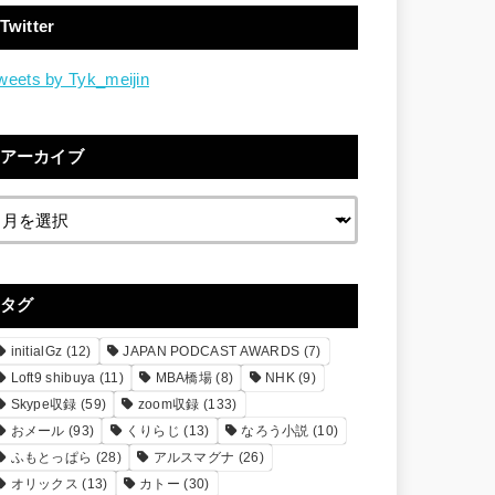
Twitter
weets by Tyk_meijin
アーカイブ
タグ
initialGz
(12)
JAPAN PODCAST AWARDS
(7)
Loft9 shibuya
(11)
MBA橋場
(8)
NHK
(9)
Skype収録
(59)
zoom収録
(133)
おメール
(93)
くりらじ
(13)
なろう小説
(10)
ふもとっぱら
(28)
アルスマグナ
(26)
オリックス
(13)
カトー
(30)