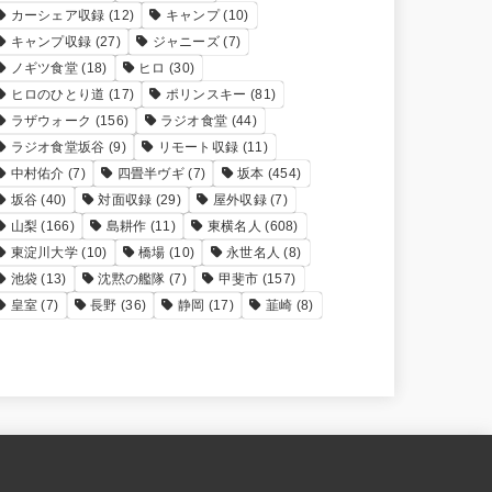
カーシェア収録
(12)
キャンプ
(10)
キャンプ収録
(27)
ジャニーズ
(7)
ノギツ食堂
(18)
ヒロ
(30)
ヒロのひとり道
(17)
ポリンスキー
(81)
ラザウォーク
(156)
ラジオ食堂
(44)
ラジオ食堂坂谷
(9)
リモート収録
(11)
中村佑介
(7)
四畳半ヴギ
(7)
坂本
(454)
坂谷
(40)
対面収録
(29)
屋外収録
(7)
山梨
(166)
島耕作
(11)
東横名人
(608)
東淀川大学
(10)
橋場
(10)
永世名人
(8)
池袋
(13)
沈黙の艦隊
(7)
甲斐市
(157)
皇室
(7)
長野
(36)
静岡
(17)
韮崎
(8)