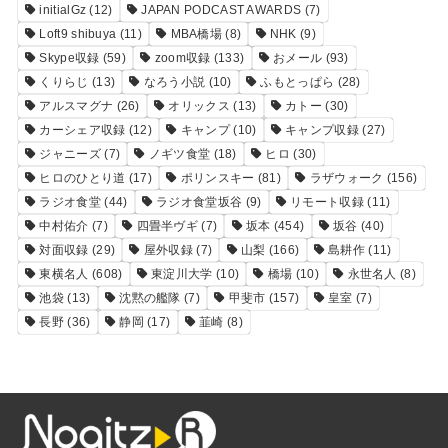
initialGz
(12)
JAPAN PODCAST AWARDS
(7)
Loft9 shibuya
(11)
MBA橋場
(8)
NHK
(9)
Skype収録
(59)
zoom収録
(133)
おメール
(93)
くりらじ
(13)
なろう小説
(10)
ふもとっぱら
(28)
アルスマグナ
(26)
オリックス
(13)
カトー
(30)
カーシェア収録
(12)
キャンプ
(10)
キャンプ収録
(27)
ジャニーズ
(7)
ノギツ食堂
(18)
ヒロ
(30)
ヒロのひとり道
(17)
ポリンスキー
(81)
ラザウォーク
(156)
ラジオ食堂
(44)
ラジオ食堂坂谷
(9)
リモート収録
(11)
中村佑介
(7)
四畳半ヴギ
(7)
坂本
(454)
坂谷
(40)
対面収録
(29)
屋外収録
(7)
山梨
(166)
島耕作
(11)
東横名人
(608)
東淀川大学
(10)
橋場
(10)
永世名人
(8)
池袋
(13)
沈黙の艦隊
(7)
甲斐市
(157)
皇室
(7)
長野
(36)
静岡
(17)
韮崎
(8)