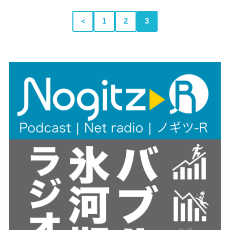
＜
1
2
3