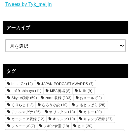
Tweets by Tyk_meijin
アーカイブ
タグ
initialGz
(12)
JAPAN PODCAST AWARDS
(7)
Loft9 shibuya
(11)
MBA橋場
(8)
NHK
(9)
Skype収録
(59)
zoom収録
(133)
おメール
(93)
くりらじ
(13)
なろう小説
(10)
ふもとっぱら
(28)
アルスマグナ
(26)
オリックス
(13)
カトー
(30)
カーシェア収録
(12)
キャンプ
(10)
キャンプ収録
(27)
ジャニーズ
(7)
ノギツ食堂
(18)
ヒロ
(30)