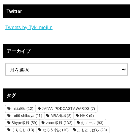
Twitter
Tweets by Tyk_meijin
アーカイブ
タグ
initialGz
(12)
JAPAN PODCAST AWARDS
(7)
Loft9 shibuya
(11)
MBA橋場
(8)
NHK
(9)
Skype収録
(59)
zoom収録
(133)
おメール
(93)
くりらじ
(13)
なろう小説
(10)
ふもとっぱら
(28)