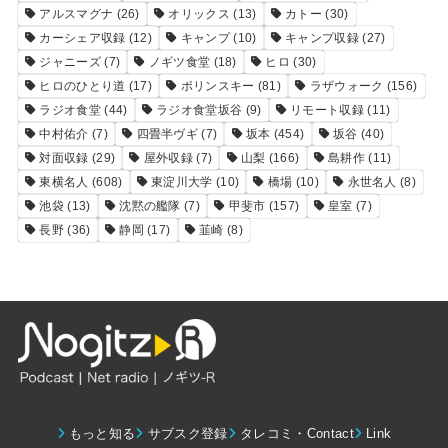
アルスマグナ
(26)
オリックス
(13)
カトー
(30)
カーシェア収録
(12)
キャンプ
(10)
キャンプ収録
(27)
ジャニーズ
(7)
ノギツ食堂
(18)
ヒロ
(30)
ヒロのひとり道
(17)
ポリンスキー
(81)
ラザウォーク
(156)
ラジオ食堂
(44)
ラジオ食堂坂谷
(9)
リモート収録
(11)
中村佑介
(7)
四畳半ヴギ
(7)
坂本
(454)
坂谷
(40)
対面収録
(29)
屋外収録
(7)
山梨
(166)
島耕作
(11)
東横名人
(608)
東淀川大学
(10)
橋場
(10)
永世名人
(8)
池袋
(13)
沈黙の艦隊
(7)
甲斐市
(157)
皇室
(7)
長野
(36)
静岡
(17)
韮崎
(8)
もっと知る
サブスク登録
タレコミ・Contact
Link