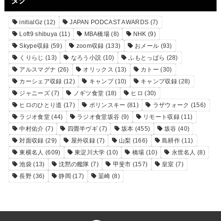
タグ
initialGz
(12)
JAPAN PODCAST AWARDS
(7)
Loft9 shibuya
(11)
MBA橋場
(8)
NHK
(9)
Skype収録
(59)
zoom収録
(133)
おメール
(93)
くりらじ
(13)
なろう小説
(10)
ふもとっぱら
(28)
アルスマグナ
(26)
オリックス
(13)
カトー
(30)
カーシェア収録
(12)
キャンプ
(10)
キャンプ収録
(28)
ジャニーズ
(7)
ノギツ食堂
(18)
ヒロ
(30)
ヒロのひとり道
(17)
ポリンスキー
(81)
ラザウォーク
(156)
ラジオ食堂
(44)
ラジオ食堂坂谷
(9)
リモート収録
(11)
中村佑介
(7)
四畳半ヴギ
(7)
坂本
(455)
坂谷
(40)
対面収録
(29)
屋外収録
(7)
山梨
(166)
島耕作
(11)
東横名人
(609)
東淀川大学
(10)
橋場
(10)
永世名人
(8)
池袋
(13)
沈黙の艦隊
(7)
甲斐市
(157)
皇室
(7)
長野
(36)
静岡
(17)
韮崎
(8)