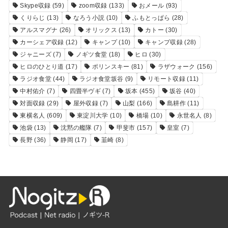
Skype収録
(59)
zoom収録
(133)
おメール
(93)
くりらじ
(13)
なろう小説
(10)
ふもとっぱら
(28)
アルスマグナ
(26)
オリックス
(13)
カトー
(30)
カーシェア収録
(12)
キャンプ
(10)
キャンプ収録
(28)
ジャニーズ
(7)
ノギツ食堂
(18)
ヒロ
(30)
ヒロのひとり道
(17)
ポリンスキー
(81)
ラザウォーク
(156)
ラジオ食堂
(44)
ラジオ食堂坂谷
(9)
リモート収録
(11)
中村佑介
(7)
四畳半ヴギ
(7)
坂本
(455)
坂谷
(40)
対面収録
(29)
屋外収録
(7)
山梨
(166)
島耕作
(11)
東横名人
(609)
東淀川大学
(10)
橋場
(10)
永世名人
(8)
池袋
(13)
沈黙の艦隊
(7)
甲斐市
(157)
皇室
(7)
長野
(36)
静岡
(17)
韮崎
(8)