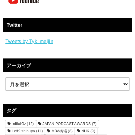
Twitter
Tweets by Tyk_meijin
アーカイブ
タグ
initialGz
(12)
JAPAN PODCAST AWARDS
(7)
Loft9 shibuya
(11)
MBA橋場
(8)
NHK
(9)