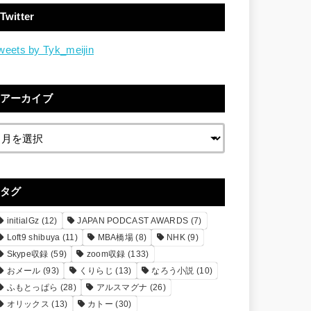
Twitter
weets by Tyk_meijin
アーカイブ
タグ
initialGz
(12)
JAPAN PODCAST AWARDS
(7)
Loft9 shibuya
(11)
MBA橋場
(8)
NHK
(9)
Skype収録
(59)
zoom収録
(133)
おメール
(93)
くりらじ
(13)
なろう小説
(10)
ふもとっぱら
(28)
アルスマグナ
(26)
オリックス
(13)
カトー
(30)