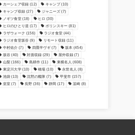
カーシェア収録
(12)
キャンプ
(10)
キャンプ収録
(27)
ジャニーズ
(7)
ノギツ食堂
(18)
ヒロ
(30)
ヒロのひとり道
(17)
ポリンスキー
(81)
ラザウォーク
(156)
ラジオ食堂
(44)
ラジオ食堂坂谷
(9)
リモート収録
(11)
中村佑介
(7)
四畳半ヴギ
(7)
坂本
(454)
坂谷
(40)
対面収録
(29)
屋外収録
(7)
山梨
(166)
島耕作
(11)
東横名人
(608)
東淀川大学
(10)
橋場
(10)
永世名人
(8)
池袋
(13)
沈黙の艦隊
(7)
甲斐市
(157)
皇室
(7)
長野
(36)
静岡
(17)
韮崎
(8)