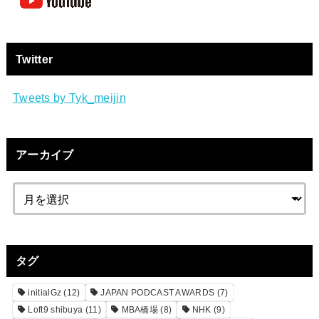
Twitter
Tweets by Tyk_meijin
アーカイブ
タグ
initialGz
(12)
JAPAN PODCAST AWARDS
(7)
Loft9 shibuya
(11)
MBA橋場
(8)
NHK
(9)