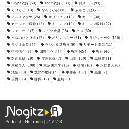
Skype収録
(59)
zoom収録
(133)
おメール
(93)
くりらじ
(13)
なろう小説
(10)
ふもとっぱら
(28)
アルスマグナ
(26)
オリックス
(13)
カトー
(30)
カーシェア収録
(12)
キャンプ
(10)
キャンプ収録
(27)
ジャニーズ
(7)
ノギツ食堂
(18)
ヒロ
(30)
ヒロのひとり道
(17)
ポリンスキー
(81)
ラザウォーク
(156)
ラジオ食堂
(44)
ラジオ食堂坂谷
(9)
リモート収録
(11)
中村佑介
(7)
四畳半ヴギ
(7)
坂本
(454)
坂谷
(40)
対面収録
(29)
屋外収録
(7)
山梨
(166)
島耕作
(11)
東横名人
(608)
東淀川大学
(10)
橋場
(10)
永世名人
(8)
池袋
(13)
沈黙の艦隊
(7)
甲斐市
(157)
皇室
(7)
長野
(36)
静岡
(17)
韮崎
(8)