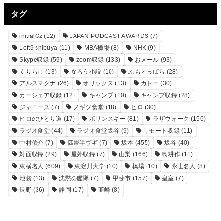
タグ
initialGz
(12)
JAPAN PODCAST AWARDS
(7)
Loft9 shibuya
(11)
MBA橋場
(8)
NHK
(9)
Skype収録
(59)
zoom収録
(133)
おメール
(93)
くりらじ
(13)
なろう小説
(10)
ふもとっぱら
(28)
アルスマグナ
(26)
オリックス
(13)
カトー
(30)
カーシェア収録
(12)
キャンプ
(10)
キャンプ収録
(28)
ジャニーズ
(7)
ノギツ食堂
(18)
ヒロ
(30)
ヒロのひとり道
(17)
ポリンスキー
(81)
ラザウォーク
(156)
ラジオ食堂
(44)
ラジオ食堂坂谷
(9)
リモート収録
(11)
中村佑介
(7)
四畳半ヴギ
(7)
坂本
(455)
坂谷
(40)
対面収録
(29)
屋外収録
(7)
山梨
(166)
島耕作
(11)
東横名人
(609)
東淀川大学
(10)
橋場
(10)
永世名人
(8)
池袋
(13)
沈黙の艦隊
(7)
甲斐市
(157)
皇室
(7)
長野
(36)
静岡
(17)
韮崎
(8)